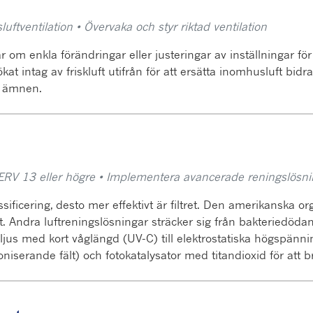
tventilation • Övervaka och styr riktad ventilation
r om enkla förändringar eller justeringar av inställningar för
kat intag av friskluft utifrån för att ersätta inomhusluft bid
e ämnen.
MERV 13 eller högre • Implementera avancerade reningslösni
sificering, desto mer effektivt är filtret. Den amerikans
t. Andra luftreningslösningar sträcker sig från bakteriedödan
jus med kort våglängd (UV-C) till elektrostatiska högspänni
iserande fält) och fotokatalysator med titandioxid för att b