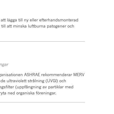
 att lägga till ny eller efterhandsmonterad
ra till att minska luftburna patogener och
ngar
ka organisationen ASHRAE rekommenderar MERV
de ultraviolett strålning (UVGI) och
ngsfilter (uppfångning av partiklar med
ryta ned organiska föreningar.