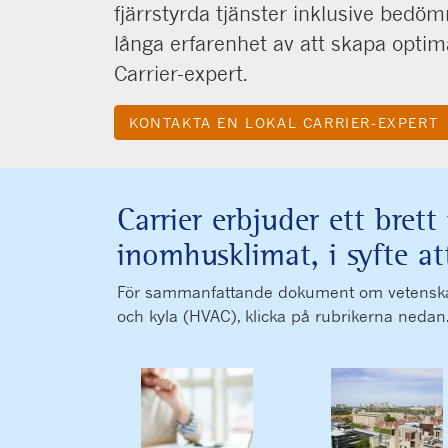
fjärrstyrda tjänster inklusive bedöm
långa erfarenhet av att skapa optim
Carrier-expert.
key
KONTAKTA EN LOKAL CARRIER-EXPERT
Carrier erbjuder ett bret
inomhusklimat, i syfte a
För sammanfattande dokument om vetenskapen 
och kyla (HVAC), klicka på rubrikerna nedan