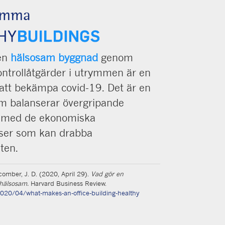
amma
 en
hälsosam byggnad
genom
ontrollåtgärder i utrymmen är en
i att bekämpa covid-19. Det är en
om balanserar övergripande
et med de ekonomiska
ser som kan drabba
ten.
acomber, J. D. (2020, April 29).
Vad gör en
hälsosam.
Harvard Business Review.
2020/04/what-makes-an-office-building-healthy