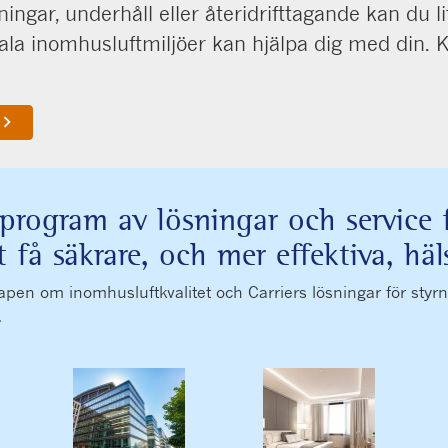
ningar, underhåll eller återidrifttagande kan du l
ala inomhusluftmiljöer kan hjälpa dig med din. Kl
board_arrow_right
t program av lösningar och service f
tt få säkrare, och mer effektiva, 
om inomhusluftkvalitet och Carriers lösningar för styrning
.