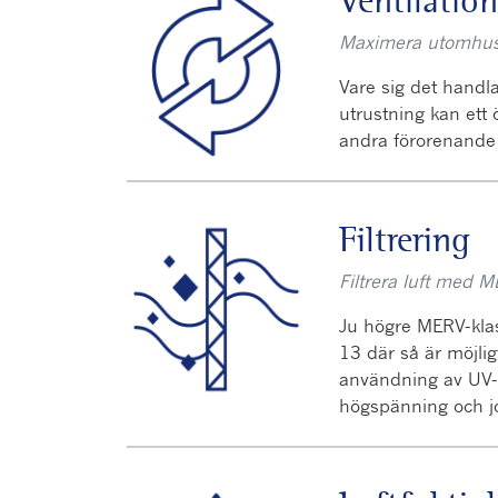
Ventilation
Maximera utomhusluf
Vare sig det handla
utrustning kan ett ö
andra förorenand
Filtrering
Filtrera luft med 
Ju högre MERV-klas
13 där så är möjlig
användning av UV-l
högspänning och jon