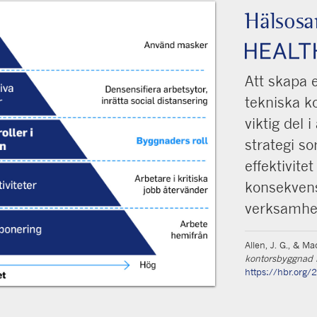
Hälsos
Att skapa
tekniska k
viktig del 
strategi s
effektivit
konsekven
verksamhe
Allen, J. G., & M
kontorsbyggnad 
https://hbr.org/