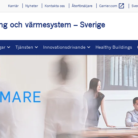
open_in_new
Karriär
Nyheter
Kontakta oss
Återförsäljare
Sve
Carrier.com
ing och värmesystem – Sverige
gar
Tjänsten
Innovationsdrivande
Healthy Buildings