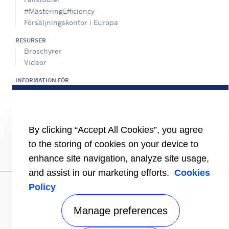
#MasteringEfficiency
Försäljningskontor i Europa
RESURSER
Broschyrer
Videor
INFORMATION FÖR
Leverantörer
Investerare
KONTAKTA OSS
By clicking “Accept All Cookies”, you agree
FÖLJ OSS
to the storing of cookies on your device to
enhance site navigation, analyze site usage,
and assist in our marketing efforts.
Cookies
Integritetspolicy
|
Användarvillkor
|
Webbplatskarta
Policy
A Carrier Company
©2026 Carrier. All Rights Reserved.
Manage preferences
Manage preferences