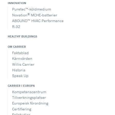
INNOVATION
Puretec™-köldmedium
®
Novation
MCHE-batterier
ABOUND™ HVAC Performance
R-32
HEALTHY BUILDINGS
OM CARRIER
Faktablad
Kärnvärden
Willis Carrier
Historia
Speak Up
CARRIER I EUROPA
Kompetenscentrum
Tillverkningsplatser
Europeisk förordning
Certifiering
Fallstudier