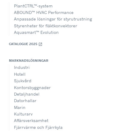
PlantCTRL™-system
ABOUND™ HVAC Performance
Anpassade lösningar för styrutrustning
Styrenheter för fläktkonvektorer
Aquasmart™ Evolution
CATALOGUE 2025
open_in_new
MARKNADSLÖSNINGAR
Industri
Hotell
Sjukvård
Kontorsbyggnader
Detaljhandel
Datorhallar
Marin
Kulturarv
Affärsverksamhet
Fjärrvärme och Fjärrkyla