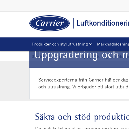
Luftkonditioner
Produkter och styrutrustning
Marknadslösnin
Uppgradering och m
Startsida
Tjänsten
Uppgradering och Moder
Serviceexperterna från Carrier hjälper dig
och utrustning. Vi erbjuder ett stort utbud
Säkra och stöd produkti
Din vätskekylare eller värmepump kan vara 