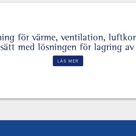
ng för värme, ventilation, luftko
t sätt med lösningen för lagring a
LÄS MER