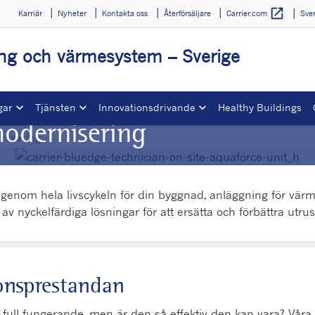
open_in_new
Karriär
Nyheter
Kontakta oss
Återförsäljare
Sve
Carrier.com
ing och värmesystem – Sverige
gar
Tjänsten
Innovationsdrivande
Healthy Buildings
odernisering
nisering
 genom hela livscykeln för din byggnad, anläggning för värme,
 av nyckelfärdiga lösningar för att ersätta och förbättra utr
onsprestandan
full fungerande, men är den så effektiv den kan vara? Våra 