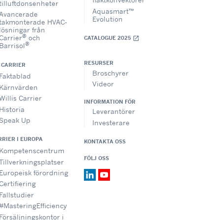
tilluftdonsenheter
Aquasmart™
Avancerade
Evolution
takmonterade HVAC-
lösningar från
®
Carrier
och
CATALOGUE 2025
open_in_new
®
Barrisol
RESURSER
 CARRIER
Broschyrer
Faktablad
Videor
Kärnvärden
Willis Carrier
INFORMATION FÖR
Historia
Leverantörer
Speak Up
Investerare
RRIER I EUROPA
KONTAKTA OSS
Kompetenscentrum
FÖLJ OSS
Tillverkningsplatser
Europeisk förordning
Certifiering
Fallstudier
#MasteringEfficiency
Försäljningskontor i