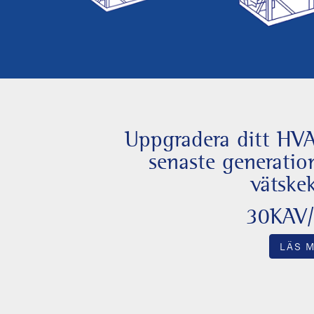
Uppgradera ditt HV
senaste generati
vätskek
30KAV
LÄS 