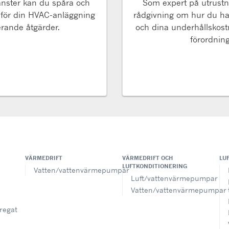
änster kan du spåra och
Som expert på utrustni
 för din HVAC-anläggning
rådgivning om hur du ha
erande åtgärder.
och dina underhållskostna
förordning
VÄRMEDRIFT
VÄRMEDRIFT OCH
LU
LUFTKONDITIONERING
Vatten/vattenvärmepumpar
Luft/vattenvärmepumpar
Vatten/vattenvärmepumpar
regat