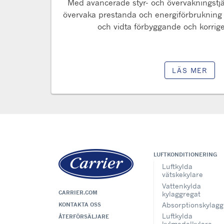
Med avancerade styr- och övervakningstj
övervaka prestanda och energiförbrukning
och vidta förbyggande och korrig
LÄS MER
LUFTKONDITIONERING
Luftkylda
vätskekylare
Vattenkylda
CARRIER.COM
kylaggregat
Absorptionskylagg
KONTAKTA OSS
Luftkylda
ÅTERFÖRSÄLJARE
kylmedelkylare