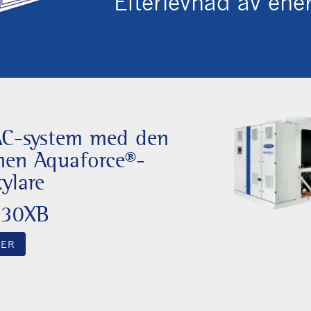
Efterlevnad av ene
AC-system med den
onen Aquaforce®-
ylare
/30XB
MER