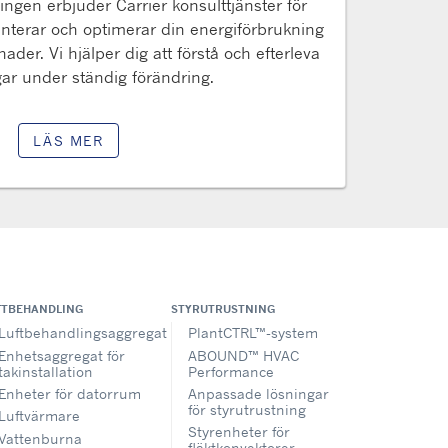
ngen erbjuder Carrier konsulttjänster för
nterar och optimerar din energiförbrukning
der. Vi hjälper dig att förstå och efterleva
ar under ständig förändring.
LÄS MER
FTBEHANDLING
STYRUTRUSTNING
Luftbehandlingsaggregat
PlantCTRL™-system
Enhetsaggregat för
ABOUND™ HVAC
takinstallation
Performance
Enheter för datorrum
Anpassade lösningar
för styrutrustning
Luftvärmare
Styrenheter för
Vattenburna
fläktkonvektorer