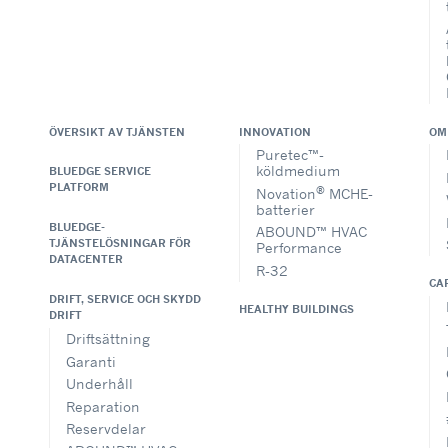
ÖVERSIKT AV TJÄNSTEN
INNOVATION
OM
Puretec™-
köldmedium
BLUEDGE SERVICE
PLATFORM
®
Novation
MCHE-
batterier
BLUEDGE-
ABOUND™ HVAC
TJÄNSTELÖSNINGAR FÖR
Performance
DATACENTER
R-32
CA
DRIFT, SERVICE OCH SKYDD
HEALTHY BUILDINGS
DRIFT
Driftsättning
Garanti
Underhåll
Reparation
Reservdelar