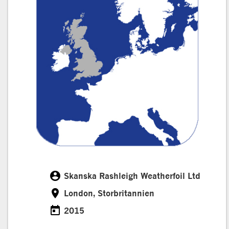
account_circle
Skanska Rashleigh Weatherfoil Ltd
Kund
room
London, Storbritannien
Installationsp
today
2015
Datum