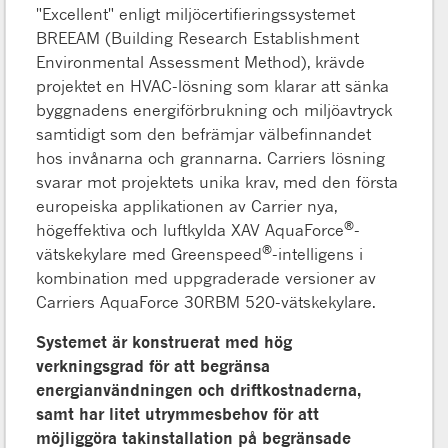
"Excellent" enligt miljöcertifieringssystemet
BREEAM (Building Research Establishment
Environmental Assessment Method), krävde
projektet en HVAC-lösning som klarar att sänka
byggnadens energiförbrukning och miljöavtryck
samtidigt som den befrämjar välbefinnandet
hos invånarna och grannarna. Carriers lösning
svarar mot projektets unika krav, med den första
europeiska applikationen av Carrier nya,
®
högeffektiva och luftkylda XAV AquaForce
-
®
vätskekylare med Greenspeed
-intelligens i
kombination med uppgraderade versioner av
Carriers AquaForce 30RBM 520-vätskekylare.
Systemet är konstruerat med hög
verkningsgrad för att begränsa
energianvändningen och driftkostnaderna,
samt har litet utrymmesbehov för att
möjliggöra takinstallation på begränsade