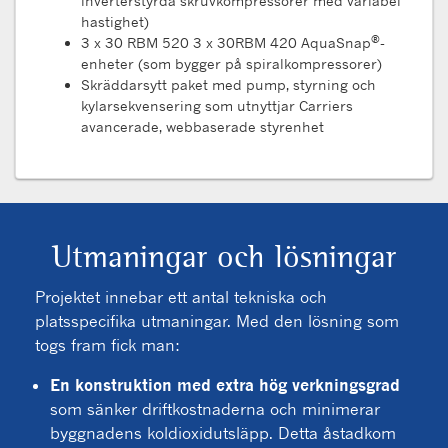
inverterstyrda skruvkompressorer med variabel
hastighet)
®
3 x 30 RBM 520 3 x 30RBM 420 AquaSnap
-
enheter (som bygger på spiralkompressorer)
Skräddarsytt paket med pump, styrning och
kylarsekvensering som utnyttjar Carriers
avancerade, webbaserade styrenhet
Utmaningar och lösningar
Projektet innebar ett antal tekniska och
platsspecifika utmaningar. Med den lösning som
togs fram fick man:
En konstruktion med extra hög verkningsgrad
som sänker driftkostnaderna och minimerar
byggnadens koldioxidutsläpp. Detta åstadkom