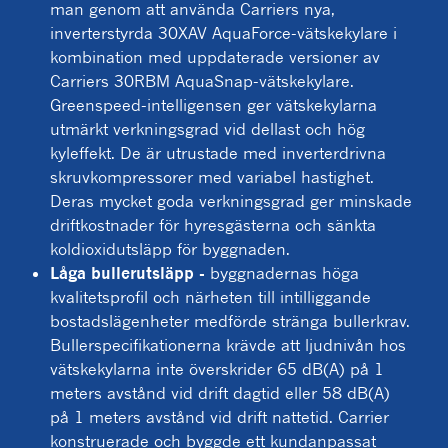
man genom att använda Carriers nya,
inverterstyrda 30XAV AquaForce-vätskekylare i
kombination med uppdaterade versioner av
Carriers 30RBM AquaSnap-vätskekylare.
Greenspeed-intelligensen ger vätskekylarna
utmärkt verkningsgrad vid dellast och hög
kyleffekt. De är utrustade med inverterdrivna
skruvkompressorer med variabel hastighet.
Deras mycket goda verkningsgrad ger minskade
driftkostnader för hyresgästerna och sänkta
koldioxidutsläpp för byggnaden.
Låga bullerutsläpp -
byggnadernas höga
kvalitetsprofil och närheten till intilliggande
bostadslägenheter medförde stränga bullerkrav.
Bullerspecifikationerna krävde att ljudnivån hos
vätskekylarna inte överskrider 65 dB(A) på 1
meters avstånd vid drift dagtid eller 58 dB(A)
på 1 meters avstånd vid drift nattetid. Carrier
konstruerade och byggde ett kundanpassat