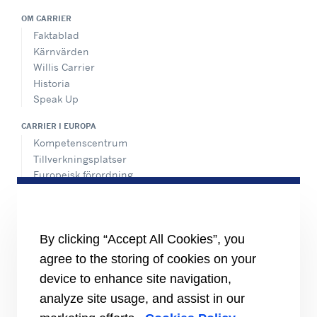
OM CARRIER
Faktablad
Kärnvärden
Willis Carrier
Historia
Speak Up
CARRIER I EUROPA
Kompetenscentrum
Tillverkningsplatser
Europeisk förordning
Certifiering
Fallstudier
#MasteringEfficiency
Försäljningskontor i Europa
By clicking “Accept All Cookies”, you
agree to the storing of cookies on your
RESURSER
Broschyrer
device to enhance site navigation,
Videor
analyze site usage, and assist in our