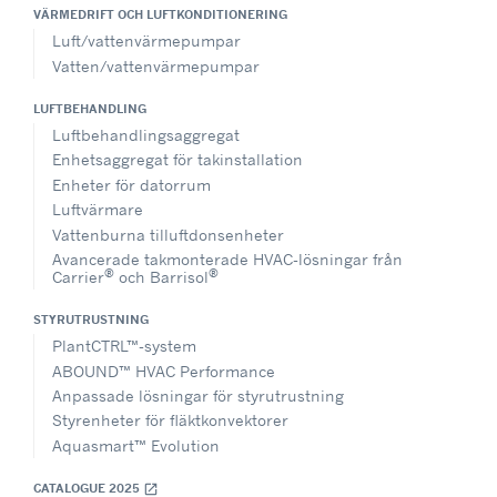
VÄRMEDRIFT OCH LUFTKONDITIONERING
Luft/vattenvärmepumpar
Vatten/vattenvärmepumpar
LUFTBEHANDLING
Luftbehandlingsaggregat
Enhetsaggregat för takinstallation
Enheter för datorrum
Luftvärmare
Vattenburna tilluftdonsenheter
Avancerade takmonterade HVAC-lösningar från
®
®
Carrier
och Barrisol
STYRUTRUSTNING
PlantCTRL™-system
ABOUND™ HVAC Performance
Anpassade lösningar för styrutrustning
Styrenheter för fläktkonvektorer
Aquasmart™ Evolution
CATALOGUE 2025
open_in_new