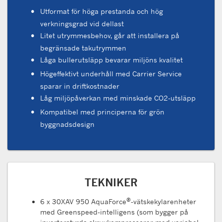
Utformat för höga prestanda och hög
verkningsgrad vid dellast
Litet utrymmesbehov, går att installera på
begränsade takutrymmen
Låga bullerutsläpp bevarar miljöns kvalitet
Högeffektivt underhåll med Carrier Service
sparar in driftkostnader
Låg miljöpåverkan med minskade CO2-utsläpp
Kompatibel med principerna för grön
byggnadsdesign
TEKNIKER
®
6 x 30XAV 950 AquaForce
-vätskekylarenheter
med Greenspeed-intelligens (som bygger på