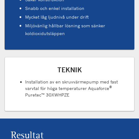
Snabb och enkel installation
Mycket låg ljudnivå under drift
Miljövänlig hållbar lösning som sänker
koldioxidutsläppen
TEKNIK
Installation av en skruvvärmepump med fast
®
varvtal för höga temperaturer Aquaforce
Puretec™ 30XWHPZE
Resultat