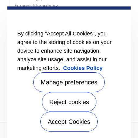
Europeisk förordning
Certifiering
Fallstudier
#MasteringEfficiency
Försäljningskontor i Europa
By clicking “Accept All Cookies”, you
agree to the storing of cookies on your
RESURSER
Broschyrer
device to enhance site navigation,
Videor
analyze site usage, and assist in our
marketing efforts.
Cookies Policy
INFORMATION FÖR
Leverantörer
Investerare
Manage preferences
KONTAKTA OSS
Reject cookies
FÖLJ OSS
Accept Cookies
Integritetspolicy
|
Användarvillkor
|
Webbplatskarta
A Carrier Company