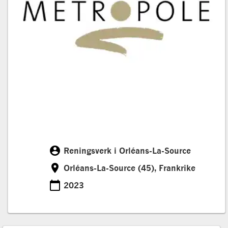
account_circle
Reningsverk i Orléans-La-Source
Customer
room
Orléans-La-Source (45), Frankrike
Location
calendar_today
2023
Date