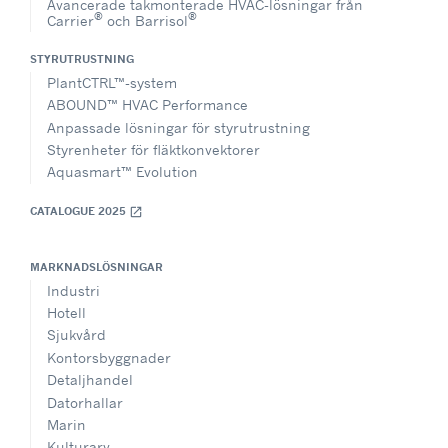
Avancerade takmonterade HVAC-lösningar från
®
®
Carrier
och Barrisol
STYRUTRUSTNING
PlantCTRL™-system
ABOUND™ HVAC Performance
Anpassade lösningar för styrutrustning
Styrenheter för fläktkonvektorer
Aquasmart™ Evolution
CATALOGUE 2025
open_in_new
MARKNADSLÖSNINGAR
Industri
Hotell
Sjukvård
Kontorsbyggnader
Detaljhandel
Datorhallar
Marin
Kulturarv