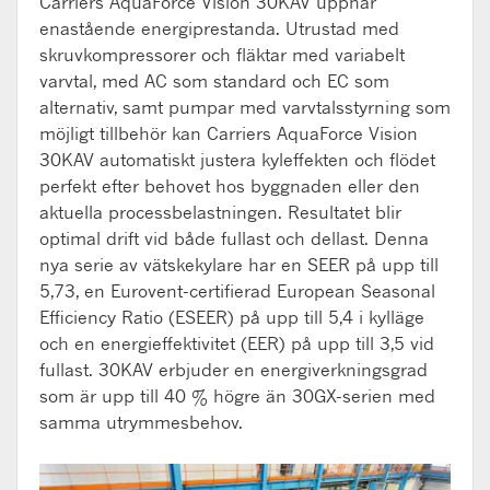
Carriers AquaForce Vision 30KAV uppnår
enastående energiprestanda. Utrustad med
skruvkompressorer och fläktar med variabelt
varvtal, med AC som standard och EC som
alternativ, samt pumpar med varvtalsstyrning som
möjligt tillbehör kan Carriers AquaForce Vision
30KAV automatiskt justera kyleffekten och flödet
perfekt efter behovet hos byggnaden eller den
aktuella processbelastningen. Resultatet blir
optimal drift vid både fullast och dellast. Denna
nya serie av vätskekylare har en SEER på upp till
5,73, en Eurovent-certifierad European Seasonal
Efficiency Ratio (ESEER) på upp till 5,4 i kylläge
och en energieffektivitet (EER) på upp till 3,5 vid
fullast. 30KAV erbjuder en energiverkningsgrad
som är upp till 40 % högre än 30GX-serien med
samma utrymmesbehov.