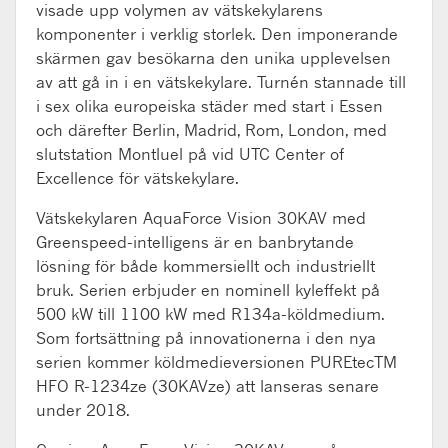
visade upp volymen av vätskekylarens
komponenter i verklig storlek. Den imponerande
skärmen gav besökarna den unika upplevelsen
av att gå in i en vätskekylare. Turnén stannade till
i sex olika europeiska städer med start i Essen
och därefter Berlin, Madrid, Rom, London, med
slutstation Montluel på vid UTC Center of
Excellence för vätskekylare.
Vätskekylaren AquaForce Vision 30KAV med
Greenspeed-intelligens är en banbrytande
lösning för både kommersiellt och industriellt
bruk. Serien erbjuder en nominell kyleffekt på
500 kW till 1100 kW med R134a-köldmedium.
Som fortsättning på innovationerna i den nya
serien kommer köldmedieversionen PUREtecTM
HFO R-1234ze (30KAVze) att lanseras senare
under 2018.