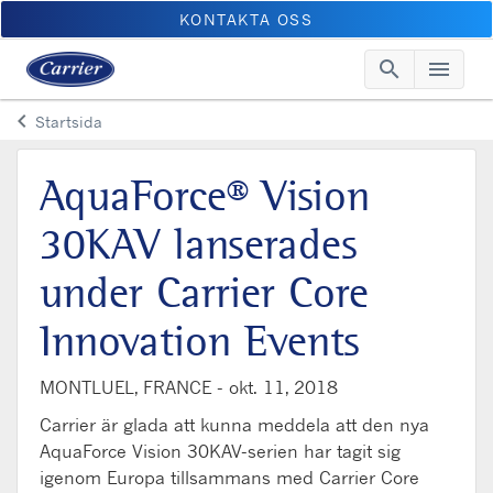
KONTAKTA OSS
search
menu
Searc
Me
keyboard_arrow_left
Startsida
Arrow back
AquaForce® Vision
30KAV lanserades
under Carrier Core
Innovation Events
MONTLUEL, FRANCE -
okt. 11, 2018
Carrier är glada att kunna meddela att den nya
AquaForce Vision 30KAV-serien har tagit sig
igenom Europa tillsammans med Carrier Core