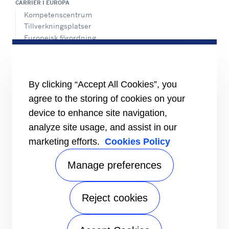
CARRIER I EUROPA
Kompetenscentrum
Tillverkningsplatser
Europeisk förordning
Certifiering
Fallstudier
#MasteringEfficiency
Försäljningskontor i Europa
By clicking “Accept All Cookies”, you
agree to the storing of cookies on your
RESURSER
Broschyrer
device to enhance site navigation,
Videor
analyze site usage, and assist in our
marketing efforts.
Cookies Policy
INFORMATION FÖR
Leverantörer
Investerare
Manage preferences
KONTAKTA OSS
Reject cookies
FÖLJ OSS