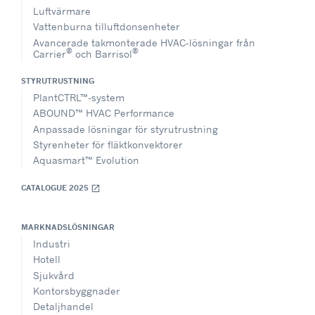
Luftvärmare
Vattenburna tilluftdonsenheter
Avancerade takmonterade HVAC-lösningar från
®
®
Carrier
och Barrisol
STYRUTRUSTNING
PlantCTRL™-system
ABOUND™ HVAC Performance
Anpassade lösningar för styrutrustning
Styrenheter för fläktkonvektorer
Aquasmart™ Evolution
CATALOGUE 2025
open_in_new
MARKNADSLÖSNINGAR
Industri
Hotell
Sjukvård
Kontorsbyggnader
Detaljhandel