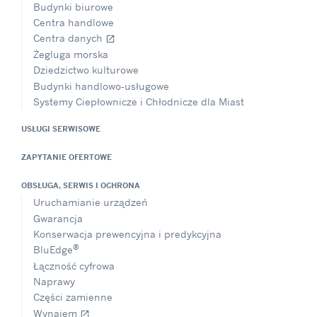
Budynki biurowe
Centra handlowe
Centra danych
open_in_new
Żegluga morska
Dziedzictwo kulturowe
Budynki handlowo-usługowe
Systemy Ciepłownicze i Chłodnicze dla Miast
USŁUGI SERWISOWE
ZAPYTANIE OFERTOWE
OBSŁUGA, SERWIS I OCHRONA
Uruchamianie urządzeń
Gwarancja
Konserwacja prewencyjna i predykcyjna
®
BluEdge
Łączność cyfrowa
Naprawy
Części zamienne
Wynajem
open_in_new