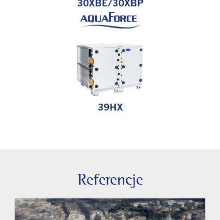
30XBE/30XBP
39HX
Referencje