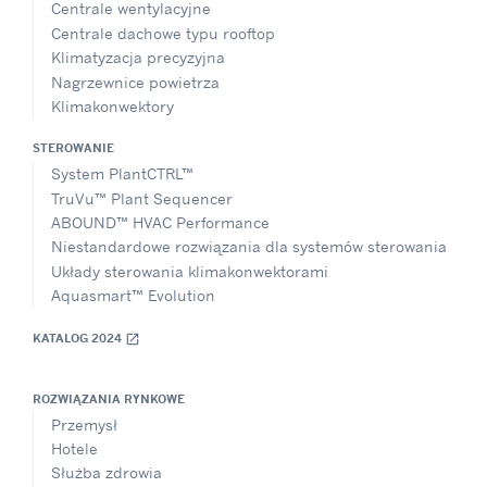
Centrale wentylacyjne
Centrale dachowe typu rooftop
Klimatyzacja precyzyjna
Nagrzewnice powietrza
Klimakonwektory
STEROWANIE
System PlantCTRL™
TruVu™ Plant Sequencer
ABOUND™ HVAC Performance
Niestandardowe rozwiązania dla systemów sterowania
Układy sterowania klimakonwektorami
Aquasmart™ Evolution
KATALOG 2024
open_in_new
ROZWIĄZANIA RYNKOWE
Przemysł
Hotele
Służba zdrowia