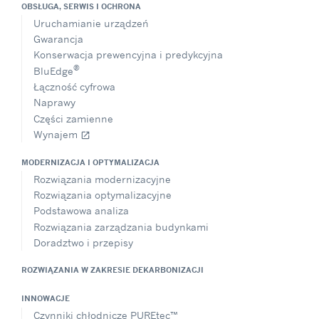
OBSŁUGA, SERWIS I OCHRONA
Uruchamianie urządzeń
Gwarancja
Konserwacja prewencyjna i predykcyjna
®
BluEdge
Łączność cyfrowa
Naprawy
Części zamienne
Wynajem
open_in_new
MODERNIZACJA I OPTYMALIZACJA
Rozwiązania modernizacyjne
Rozwiązania optymalizacyjne
Podstawowa analiza
Rozwiązania zarządzania budynkami
Doradztwo i przepisy
ROZWIĄZANIA W ZAKRESIE DEKARBONIZACJI
INNOWACJE
Czynniki chłodnicze PUREtec™