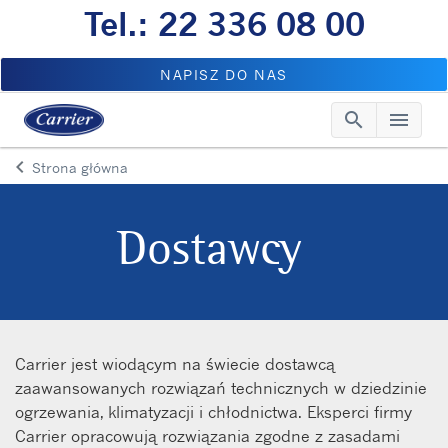
Tel.: 22 336 08 00
NAPISZ DO NAS
search
menu
Searc
Me
keyboard_arrow_left
Strona główna
Arrow back
Dostawcy
Carrier jest wiodącym na świecie dostawcą
zaawansowanych rozwiązań technicznych w dziedzinie
ogrzewania, klimatyzacji i chłodnictwa. Eksperci firmy
Carrier opracowują rozwiązania zgodne z zasadami