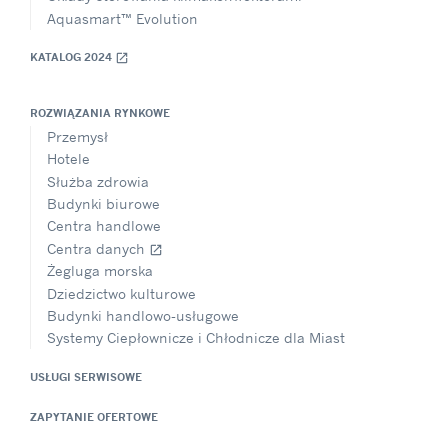
Aquasmart™ Evolution
KATALOG 2024
open_in_new
ROZWIĄZANIA RYNKOWE
Przemysł
Hotele
Służba zdrowia
Budynki biurowe
Centra handlowe
Centra danych
open_in_new
Żegluga morska
Dziedzictwo kulturowe
Budynki handlowo-usługowe
Systemy Ciepłownicze i Chłodnicze dla Miast
USŁUGI SERWISOWE
ZAPYTANIE OFERTOWE