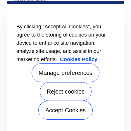
Nasze realizacje
#MasteringEfficiency
Biura Sprzedaży w Europie
MATERIAŁY ŹRÓDŁOWE
By clicking “Accept All Cookies”, you
Broszury
agree to the storing of cookies on your
Filmy
device to enhance site navigation,
INFORMACJE
analyze site usage, and assist in our
Dostawcy
marketing efforts.
Cookies Policy
Inwestorzy
KONTAKT
Manage preferences
ŚLEDŹ NAS NA
Reject cookies
Informacja o ochronie prywatności
|
Warunki korzystania
|
Accept Cookies
Warunki sprzedaży
|
Realizowanie Strategii Podatkowej
|
Mapa strony
A Carrier Company