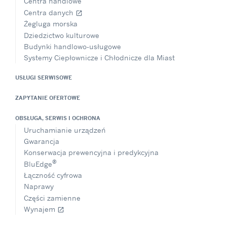
Centra handlowe
Centra danych
open_in_new
Żegluga morska
Dziedzictwo kulturowe
Budynki handlowo-usługowe
Systemy Ciepłownicze i Chłodnicze dla Miast
USŁUGI SERWISOWE
ZAPYTANIE OFERTOWE
OBSŁUGA, SERWIS I OCHRONA
Uruchamianie urządzeń
Gwarancja
Konserwacja prewencyjna i predykcyjna
®
BluEdge
Łączność cyfrowa
Naprawy
Części zamienne
Wynajem
open_in_new