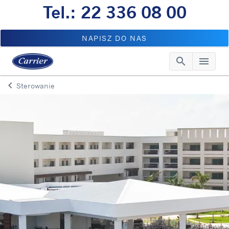
Tel.: 22 336 08 00
NAPISZ DO NAS
search
menu
Searc
Me
keyboard_arrow_left
Sterowanie
Arrow back