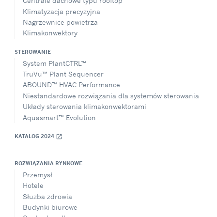
Centrale dachowe typu rooftop
Klimatyzacja precyzyjna
Nagrzewnice powietrza
Klimakonwektory
STEROWANIE
System PlantCTRL™
TruVu™ Plant Sequencer
ABOUND™ HVAC Performance
Niestandardowe rozwiązania dla systemów sterowania
Układy sterowania klimakonwektorami
Aquasmart™ Evolution
KATALOG 2024
open_in_new
ROZWIĄZANIA RYNKOWE
Przemysł
Hotele
Służba zdrowia
Budynki biurowe