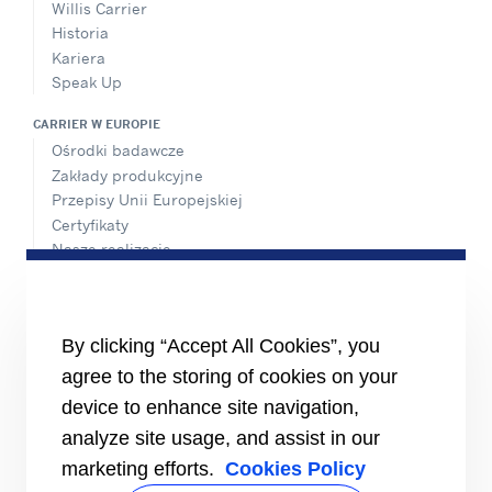
Willis Carrier
Historia
Kariera
Speak Up
CARRIER W EUROPIE
Ośrodki badawcze
Zakłady produkcyjne
Przepisy Unii Europejskiej
Certyfikaty
Nasze realizacje
#MasteringEfficiency
Biura Sprzedaży w Europie
MATERIAŁY ŹRÓDŁOWE
By clicking “Accept All Cookies”, you
Broszury
agree to the storing of cookies on your
Filmy
device to enhance site navigation,
INFORMACJE
analyze site usage, and assist in our
Dostawcy
marketing efforts.
Cookies Policy
Inwestorzy