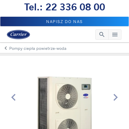
Tel.: 22 336 08 00
NAPISZ DO NAS
search
menu
Searc
Me
keyboard_arrow_left
Pompy ciepła powietrze-woda
Arrow back
chevron_left
chevron_right