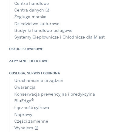
Centra handlowe
Centra danych
open_in_new
Żegluga morska
Dziedzictwo kulturowe
Budynki handlowo-usługowe
Systemy Ciepłownicze i Chłodnicze dla Miast
USŁUGI SERWISOWE
ZAPYTANIE OFERTOWE
OBSŁUGA, SERWIS I OCHRONA
Uruchamianie urządzeń
Gwarancja
Konserwacja prewencyjna i predykcyjna
®
BluEdge
Łączność cyfrowa
Naprawy
Części zamienne
Wynajem
open_in_new