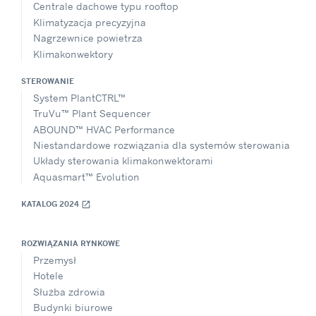
Centrale dachowe typu rooftop
Klimatyzacja precyzyjna
Nagrzewnice powietrza
Klimakonwektory
STEROWANIE
System PlantCTRL™
TruVu™ Plant Sequencer
ABOUND™ HVAC Performance
Niestandardowe rozwiązania dla systemów sterowania
Układy sterowania klimakonwektorami
Aquasmart™ Evolution
KATALOG 2024
open_in_new
ROZWIĄZANIA RYNKOWE
Przemysł
Hotele
Służba zdrowia
Budynki biurowe