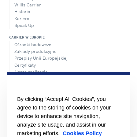
Willis Carrier
Historia
Kariera
Speak Up
CARRIER W EUROPIE
Ośrodki badawcze
Zakłady produkcyjne
Przepisy Unii Europejskiej
Certyfikaty
Nasze realizacje
#MasteringEfficiency
Biura Sprzedaży w Europie
MATERIAŁY ŹRÓDŁOWE
By clicking “Accept All Cookies”, you
Broszury
agree to the storing of cookies on your
Filmy
device to enhance site navigation,
INFORMACJE
analyze site usage, and assist in our
Dostawcy
marketing efforts.
Cookies Policy
Inwestorzy