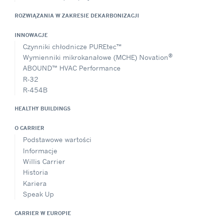
ROZWIĄZANIA W ZAKRESIE DEKARBONIZACJI
INNOWACJE
Czynniki chłodnicze PUREtec™
®
Wymienniki mikrokanałowe (MCHE) Novation
ABOUND™ HVAC Performance
R-32
R-454B
HEALTHY BUILDINGS
O CARRIER
Podstawowe wartości
Informacje
Willis Carrier
Historia
Kariera
Speak Up
CARRIER W EUROPIE