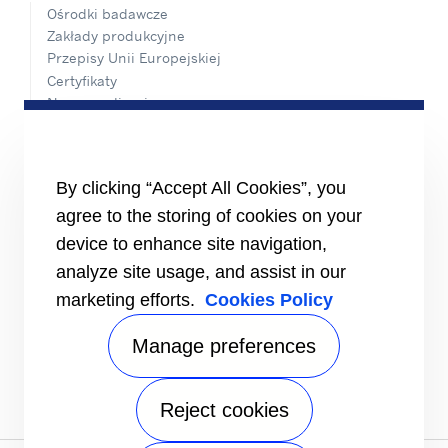
Ośrodki badawcze
Zakłady produkcyjne
Przepisy Unii Europejskiej
Certyfikaty
Nasze realizacje
#MasteringEfficiency
Biura Sprzedaży w Europie
MATERIAŁY ŹRÓDŁOWE
By clicking “Accept All Cookies”, you
Broszury
agree to the storing of cookies on your
Filmy
device to enhance site navigation,
INFORMACJE
analyze site usage, and assist in our
Dostawcy
marketing efforts.
Cookies Policy
Inwestorzy
Manage preferences
KONTAKT
ŚLEDŹ NAS NA
Reject cookies