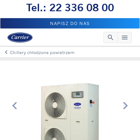
Tel.: 22 336 08 00
NAPISZ DO NAS
search
menu
Searc
Me
keyboard_arrow_left
Chillery chłodzone powietrzem
Arrow back
chevron_left
chevron_right