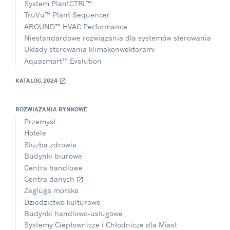
System PlantCTRL™
TruVu™ Plant Sequencer
ABOUND™ HVAC Performance
Niestandardowe rozwiązania dla systemów sterowania
Układy sterowania klimakonwektorami
Aquasmart™ Evolution
KATALOG 2024
open_in_new
ROZWIĄZANIA RYNKOWE
Przemysł
Hotele
Służba zdrowia
Budynki biurowe
Centra handlowe
Centra danych
open_in_new
Żegluga morska
Dziedzictwo kulturowe
Budynki handlowo-usługowe
Systemy Ciepłownicze i Chłodnicze dla Miast