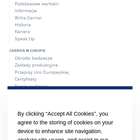
Podstawowe wartości
Informacje
Willis Carrier
Historia
Kariera
Speak Up
CARRIER W EUROPIE
Ośrodki badawcze
Zakłady produkcyjne
Przepisy Unii Europejskiej
Certyfikaty
Nasze realizacje
#MasteringEfficiency
Biura Sprzedaży w Europie
MATERIAŁY ŹRÓDŁOWE
By clicking “Accept All Cookies”, you
Broszury
agree to the storing of cookies on your
Filmy
device to enhance site navigation,
INFORMACJE