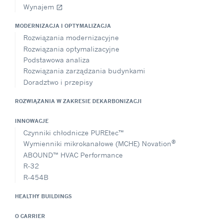
Wynajem
open_in_new
MODERNIZACJA I OPTYMALIZACJA
Rozwiązania modernizacyjne
Rozwiązania optymalizacyjne
Podstawowa analiza
Rozwiązania zarządzania budynkami
Doradztwo i przepisy
ROZWIĄZANIA W ZAKRESIE DEKARBONIZACJI
INNOWACJE
Czynniki chłodnicze PUREtec™
®
Wymienniki mikrokanałowe (MCHE) Novation
ABOUND™ HVAC Performance
R-32
R-454B
HEALTHY BUILDINGS
O CARRIER