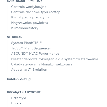
UZDATNIANIE POWIETRZA
Centrale wentylacyjne
Centrale dachowe typu rooftop
Klimatyzacja precyzyjna
Nagrzewnice powietrza
Klimakonwektory
STEROWANIE
System PlantCTRL™
TruVu™ Plant Sequencer
ABOUND™ HVAC Performance
Niestandardowe rozwiązania dla systemów sterowania
Układy sterowania klimakonwektorami
Aquasmart™ Evolution
KATALOG 2024
open_in_new
ROZWIĄZANIA RYNKOWE
Przemysł
Hotele