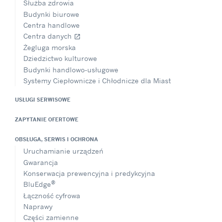
Służba zdrowia
Budynki biurowe
Centra handlowe
Centra danych
open_in_new
Żegluga morska
Dziedzictwo kulturowe
Budynki handlowo-usługowe
Systemy Ciepłownicze i Chłodnicze dla Miast
USŁUGI SERWISOWE
ZAPYTANIE OFERTOWE
OBSŁUGA, SERWIS I OCHRONA
Uruchamianie urządzeń
Gwarancja
Konserwacja prewencyjna i predykcyjna
®
BluEdge
Łączność cyfrowa
Naprawy
Części zamienne