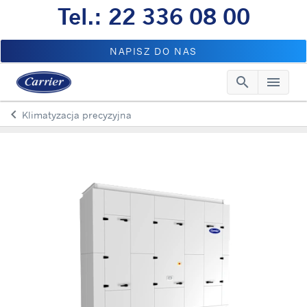
Tel.: 22 336 08 00
NAPISZ DO NAS
search
menu
Searc
Me
keyboard_arrow_left
Klimatyzacja precyzyjna
Arrow back