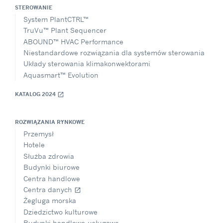
STEROWANIE
System PlantCTRL™
TruVu™ Plant Sequencer
ABOUND™ HVAC Performance
Niestandardowe rozwiązania dla systemów sterowania
Układy sterowania klimakonwektorami
Aquasmart™ Evolution
KATALOG 2024
open_in_new
ROZWIĄZANIA RYNKOWE
Przemysł
Hotele
Służba zdrowia
Budynki biurowe
Centra handlowe
Centra danych
open_in_new
Żegluga morska
Dziedzictwo kulturowe
Budynki handlowo-usługowe