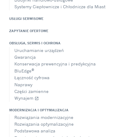
Systemy Ciepłownicze i Chłodnicze dla Miast
USŁUGI SERWISOWE
ZAPYTANIE OFERTOWE
OBSŁUGA, SERWIS I OCHRONA
Uruchamianie urządzeń
Gwarancja
Konserwacja prewencyjna i predykcyjna
®
BluEdge
Łączność cyfrowa
Naprawy
Części zamienne
Wynajem
open_in_new
MODERNIZACJA I OPTYMALIZACJA
Rozwiązania modernizacyjne
Rozwiązania optymalizacyjne
Podstawowa analiza