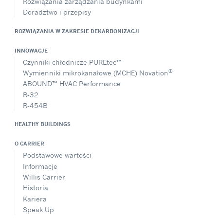
Rozwiązania zarządzania budynkami
Doradztwo i przepisy
ROZWIĄZANIA W ZAKRESIE DEKARBONIZACJI
INNOWACJE
Czynniki chłodnicze PUREtec™
®
Wymienniki mikrokanałowe (MCHE) Novation
ABOUND™ HVAC Performance
R-32
R-454B
HEALTHY BUILDINGS
O CARRIER
Podstawowe wartości
Informacje
Willis Carrier
Historia
Kariera
Speak Up