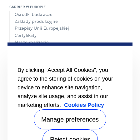
CARRIER W EUROPIE
Ośrodki badawcze
Zakłady produkcyjne
Przepisy Unii Europejskiej
Certyfikaty
Nasze realizacje
#MasteringEfficiency
Biura Sprzedaży w Europie
MATERIAŁY ŹRÓDŁOWE
By clicking “Accept All Cookies”, you
Broszury
agree to the storing of cookies on your
Filmy
device to enhance site navigation,
INFORMACJE
analyze site usage, and assist in our
Dostawcy
marketing efforts.
Cookies Policy
Inwestorzy
KONTAKT
Manage preferences
ŚLEDŹ NAS NA
Reject cookies