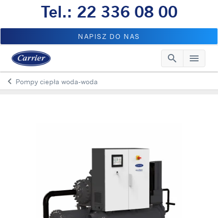
Tel.: 22 336 08 00
NAPISZ DO NAS
search
menu
Searc
Me
keyboard_arrow_left
Pompy ciepła woda-woda
Arrow back