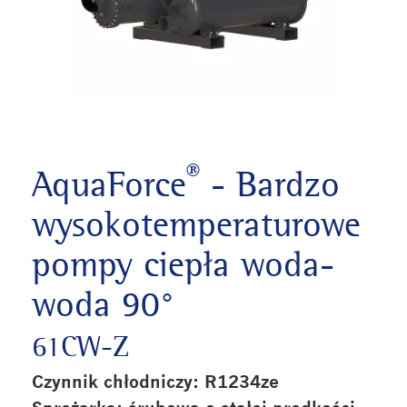
®
AquaForce
- Bardzo
wysokotemperaturowe
pompy ciepła woda-
woda 90°
61CW-Z
Czynnik chłodniczy: R1234ze