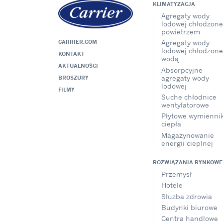
KLIMATYZACJA
Agregaty wody
lodowej chłodzone
powietrzem
CARRIER.COM
Agregaty wody
lodowej chłodzone
KONTAKT
wodą
AKTUALNOŚCI
Absorpcyjne
agregaty wody
BROSZURY
lodowej
FILMY
Suche chłodnice
wentylatorowe
Płytowe wymiennik
ciepła
Magazynowanie
energii cieplnej
ROZWIĄZANIA RYNKOWE
Przemysł
Hotele
Służba zdrowia
Budynki biurowe
Centra handlowe