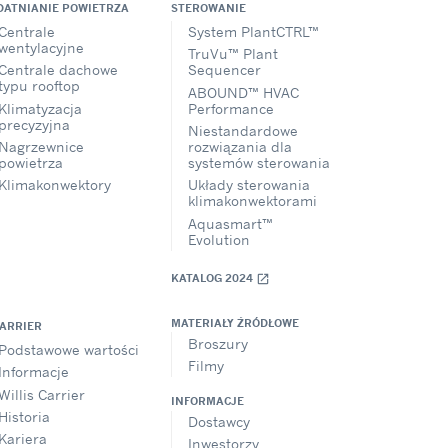
DATNIANIE POWIETRZA
STEROWANIE
Centrale
System PlantCTRL™
wentylacyjne
TruVu™ Plant
Centrale dachowe
Sequencer
typu rooftop
ABOUND™ HVAC
Klimatyzacja
Performance
precyzyjna
Niestandardowe
Nagrzewnice
rozwiązania dla
powietrza
systemów sterowania
Klimakonwektory
Układy sterowania
klimakonwektorami
Aquasmart™
Evolution
KATALOG 2024
open_in_new
MATERIAŁY ŹRÓDŁOWE
CARRIER
Broszury
Podstawowe wartości
Filmy
Informacje
Willis Carrier
INFORMACJE
Historia
Dostawcy
Kariera
Inwestorzy