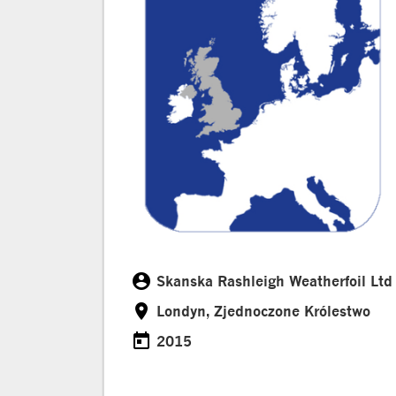
account_circle
Skanska Rashleigh Weatherfoil Ltd
Klient
room
Londyn, Zjednoczone Królestwo
Lokalizacja
today
2015
Date