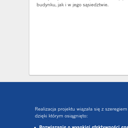
budynku, jak i w jego sąsiedztwie.
Realizacja projektu wiązała się z szeregie
dzięki którym osiągnięto:
Rozwiązanie o wysokiej efektywności en