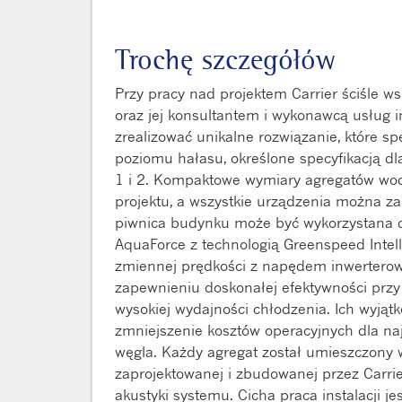
Trochę szczegółów
Przy pracy nad projektem Carrier ściśle ws
oraz jej konsultantem i wykonawcą usług i
zrealizować unikalne rozwiązanie, które s
poziomu hałasu, określone specyfikacją d
1 i 2. Kompaktowe wymiary agregatów wody
projektu, a wszystkie urządzenia można z
piwnica budynku może być wykorzystana d
AquaForce z technologią Greenspeed Intel
zmiennej prędkości z napędem inwerterow
zapewnieniu doskonałej efektywności przy
wysokiej wydajności chłodzenia. Ich wyjąt
zmniejszenie kosztów operacyjnych dla n
węgla. Każdy agregat został umieszczony w
zaprojektowanej i zbudowanej przez Carrier
akustyki systemu. Cicha praca instalacji 