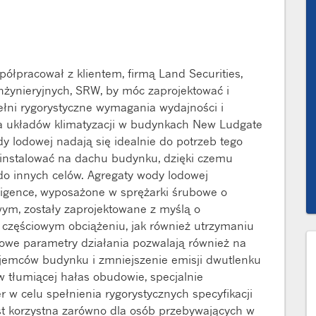
półpracował z klientem, firmą Land Securities,
nżynieryjnych, SRW, by móc zaprojektować i
pełni rygorystyczne wymagania wydajności i
la układów klimatyzacji w budynkach New Ludgate
 lodowej nadają się idealnie do potrzeb tego
ainstalować na dachu budynku, dzięki czemu
o innych celów. Agregaty wody lodowej
ligence, wyposażone w sprężarki śrubowe o
ym, zostały zaprojektowane z myślą o
 częściowym obciążeniu, jak również utrzymaniu
kowe parametry działania pozwalają również na
ajemców budynku i zmniejszenie emisji dwutlenku
 tłumiącej hałas obudowie, specjalnie
 w celu spełnienia rygorystycznych specyfikacji
jest korzystna zarówno dla osób przebywających w