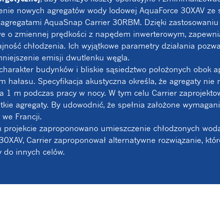
czenie nowych agregatów wody lodowej AquaForce 30XAV ze
gregatami AquaSnap Carrier 30RBM. Dzięki zastosowaniu t
we o zmiennej prędkości z napędem inwerterowym, zapewni
ność chłodzenia. Ich wyjątkowe parametry działania pozwa
niejszenie emisji dwutlenku węgla.
charakter budynków i bliskie sąsiedztwo położonych obok 
m hałasu. Specyfikacja akustyczna określa, że agregaty ni
a 1 m podczas pracy w nocy. W tym celu Carrier zaprojektow
tkie agregaty. By udowodnić, że spełnia założone wymagan
we Francji.
 projekcie zaproponowano umieszczenie chłodzonych wodą 
30XAV, Carrier zaproponował alternatywne rozwiązanie, któr
y do innych celów.