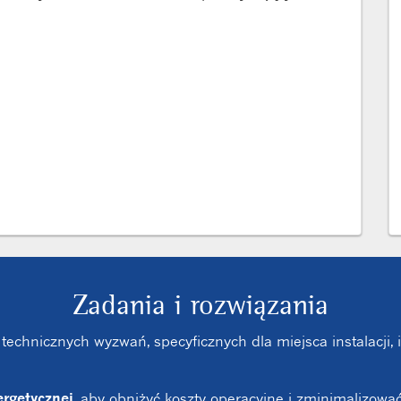
Zadania i rozwiązania
m technicznych wyzwań, specyficznych dla miejsca instalacj
ergetycznej
, aby obniżyć koszty operacyjne i zminimalizow