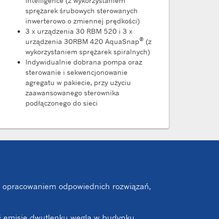
Intelligence (z wykorzystaniem
sprężarek śrubowych sterowanych
inwerterowo o zmiennej prędkości)
3 x urządzenia 30 RBM 520 i 3 x
®
urządzenia 30RBM 420 AquaSnap
(z
wykorzystaniem sprężarek spiralnych)
Indywidualnie dobrana pompa oraz
sterowanie i sekwencjonowanie
agregatu w pakiecie, przy użyciu
zaawansowanego sterownika
podłączonego do sieci
i, i opracowaniem odpowiednich rozwiązań,
ać emisję dwutlenku węgla w budynku.