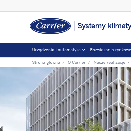
Systemy klimaty
Urządzenia i automatyka
Rozwiązania rynkow
Strona główna
O Carrier
Nasze realizacje