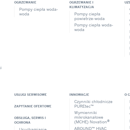
OGRZEWANIE
OGRZEWANIE I
UZ
KLIMATYZACJA
Pompy ciepła woda-
woda
Pompy ciepła
powietrze-woda
Pompy ciepła woda-
woda
i
USŁUGI SERWISOWE
INNOWACJE
O 
Czynniki chłodnicze
PUREtec™
ZAPYTANIE OFERTOWE
Wymienniki
mikrokanałowe
OBSŁUGA, SERWIS I
®
(MCHE) Novation
OCHRONA
ABOUND™ HVAC
Uruchamianie