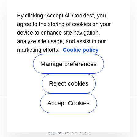
Index rovnosti pohlaví
Speak Up
By clicking “Accept All Cookies”, you
SDÍLET TUTO STRÁNKU
agree to the storing of cookies on your
device to enhance site navigation,
analyze site usage, and assist in our
marketing efforts.
Cookie policy
Manage preferences
Reject cookies
Accept Cookies
Oznámení o ochraně osobních údajů
|
Právní informace
|
Mapa stránek
A Carrier Company
©2026 Carrier. All Rights Reserved.
Manage preferences