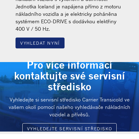
Jednotka Iceland je napájena přímo z motoru
nákladního vozidla a je elektricky poháněna
systémem ECO-DRIVE s dodávkou elektřiny
400 V / 50 Hz.
VYHLEDAT NYNÍ
Pro více informací
kontaktujte své servisní
středisko
Vyhledejte si servisní středisko Carrier Transicold ve
vašem okolí pomocí našeho vyhledávače nákladních
vozidel a přívěsů.
VYHLEDEJTE SERVISNÍ STŘEDISKO