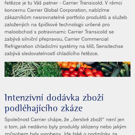
řetězce je tu Váš patner - Carrier Transicold. V rámci
koncernu Carrier Global Corporation, nabízíme
zákazníkům nesrovnatelné portfolio produktů a služeb
založených na špičkové technologii určené pro
maloobchod s potravinami: Carrier Transicold se
zabývá silniční přepravou, Carrier Commercial
Refrigeration chladicími systémy na klíč, Sensitechse
zabývá sledovatelností chladícího řetězce.
Intenzivní dodávka zboží
podléhajícího zkáze
Společnost Carrier chápe, že „čerstvé zboží“ není jen
o tom, jak nedávno byly produkty sklizeny nebo jakým
způsobem byly vyrobeny. Jde také o podmínky, za