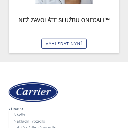
NEŽ ZAVOLÁTE SLUŽBU ONECALL™
VYHLEDAT NYNÍ
VÝROBKY
Návěs
Nákladní vozidlo
Lehké užitkové vozidlo