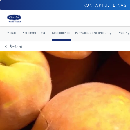
KONTAKTUJTE NÁS
Město
Extrémní klima
Maloobchod
Farmaceutické produkty
Květiny
keyboard_arrow_left
Řešení
Arrow back