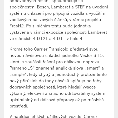
odpovědných řešení, spolupracuje se
společnostmi Bosch, Lamberet a STEF na uvedení
systému chlazení pro přípojná vozidla s využitím
vodíkových palivových článků, v rámci projektu
FresH2. Po silničním testu bude jednotka
vystavena v rámci expozice společnosti Lamberet
ve stáncích 4 D121 a 4 D11 v hale 4.
Kromě toho Carrier Transicold představí svou
novou návěsovou chladicí jednotku Vector S 15,
která je součástí řešení pro dálkovou dopravu.
Písmeno „S“ znamená anglická slova „smart“ a
„simple“, tedy chytrý a jednoduchý, protože tento
nový přírůstek do řady návěsů splňuje potřeby
dopravních společností, které hledají vysoce
výkonný, efektivní a snadno udržovatelný systém
uplatnitelný od dálkové přepravy až po městské
prostředí.
V nabídce lehkých užitkových vozidel Carrier