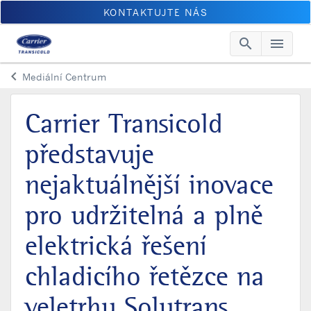
KONTAKTUJTE NÁS
search
menu
Searc
Me
keyboard_arrow_left
Mediální Centrum
Arrow back
Carrier Transicold
představuje
nejaktuálnější inovace
pro udržitelná a plně
elektrická řešení
chladicího řetězce na
veletrhu Solutrans