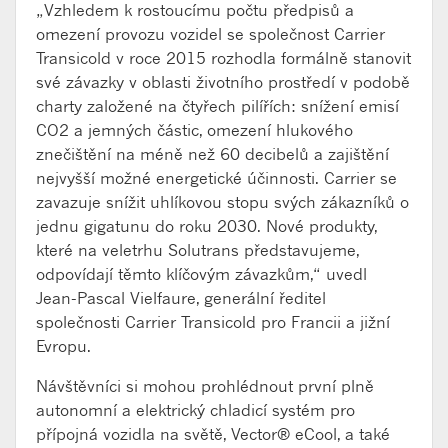
„Vzhledem k rostoucímu počtu předpisů a
omezení provozu vozidel se společnost Carrier
Transicold v roce 2015 rozhodla formálně stanovit
své závazky v oblasti životního prostředí v podobě
charty založené na čtyřech pilířích: snížení emisí
CO2 a jemných částic, omezení hlukového
znečištění na méně než 60 decibelů a zajištění
nejvyšší možné energetické účinnosti. Carrier se
zavazuje snížit uhlíkovou stopu svých zákazníků o
jednu gigatunu do roku 2030. Nové produkty,
které na veletrhu Solutrans představujeme,
odpovídají těmto klíčovým závazkům,“ uvedl
Jean-Pascal Vielfaure, generální ředitel
společnosti Carrier Transicold pro Francii a jižní
Evropu.
Návštěvníci si mohou prohlédnout první plně
autonomní a elektrický chladicí systém pro
přípojná vozidla na světě, Vector® eCool, a také