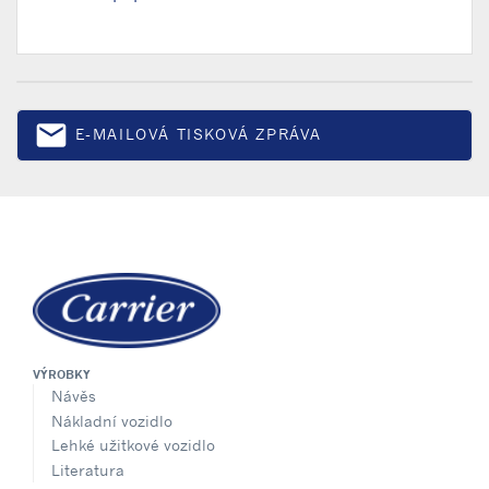
email
E-MAILOVÁ TISKOVÁ ZPRÁVA
Email
VÝROBKY
Návěs
Nákladní vozidlo
Lehké užitkové vozidlo
Literatura