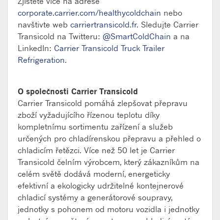
Zjistěte více na adrese
corporate.carrier.com/healthycoldchain
nebo
navštivte web
carriertransicold.fr.
Sledujte Carrier
Transicold na Twitteru:
@SmartColdChain
a na
LinkedIn:
Carrier Transicold Truck Trailer
Refrigeration
.
O společnosti Carrier Transicold
Carrier Transicold pomáhá zlepšovat přepravu
zboží vyžadujícího řízenou teplotu díky
kompletnímu sortimentu zařízení a služeb
určených pro chladírenskou přepravu a přehled o
chladicím řetězci. Více než 50 let je Carrier
Transicold čelním výrobcem, který zákazníkům na
celém světě dodává moderní, energeticky
efektivní a ekologicky udržitelné kontejnerové
chladicí systémy a generátorové soupravy,
jednotky s pohonem od motoru vozidla i jednotky