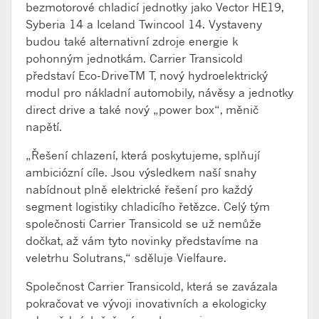
bezmotorové chladicí jednotky jako Vector HE19,
Syberia 14 a Iceland Twincool 14. Vystaveny
budou také alternativní zdroje energie k
pohonným jednotkám. Carrier Transicold
představí Eco-DriveTM T, nový hydroelektrický
modul pro nákladní automobily, návěsy a jednotky
direct drive a také nový „power box“, měnič
napětí.
„Řešení chlazení, která poskytujeme, splňují
ambiciózní cíle. Jsou výsledkem naší snahy
nabídnout plně elektrické řešení pro každý
segment logistiky chladicího řetězce. Celý tým
společnosti Carrier Transicold se už nemůže
dočkat, až vám tyto novinky představíme na
veletrhu Solutrans,“ sděluje Vielfaure.
Společnost Carrier Transicold, která se zavázala
pokračovat ve vývoji inovativních a ekologicky