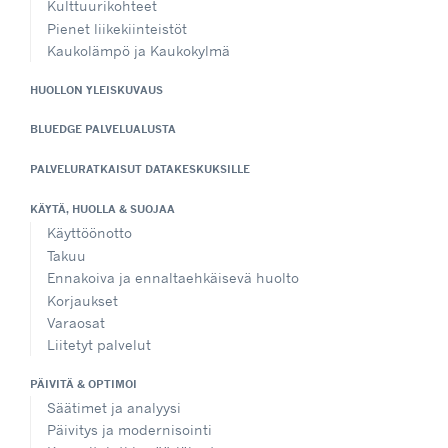
Kulttuurikohteet
Pienet liikekiinteistöt
Kaukolämpö ja Kaukokylmä
HUOLLON YLEISKUVAUS
BLUEDGE PALVELUALUSTA
PALVELURATKAISUT DATAKESKUKSILLE
KÄYTÄ, HUOLLA & SUOJAA
Käyttöönotto
Takuu
Ennakoiva ja ennaltaehkäisevä huolto
Korjaukset
Varaosat
Liitetyt palvelut
PÄIVITÄ & OPTIMOI
Säätimet ja analyysi
Päivitys ja modernisointi