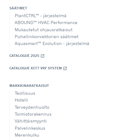
SÄÄTIMET
PlantCTRL™ - järjestelmä
ABOUND™ HVAC Performance
Mukautetut ohjausratkaisut
Puhallinkonvektorien säätimet
Aquasmart™ Evolution - järjestelmä
CATALOGUE 2025
open_in_new
CATALOGUE XCT7 VRF SYSTEM
open_in_new
MARKKINARATKAISUT
Teollisuus
Hotelli
Terveydenhuolto
Toimistorakennus
Vähittäismyynti
Palvelinkeskus
Merenkulku