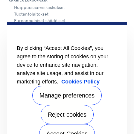
CARRIER EUROOPASSA
Huippuosaamiskeskukset
Tuotantolaitokset
Eurooppalaiset säädökset
Sertifiointi
#MasteringEfficiency
Tapaustutkimukset
Etsi myyntipiste Euroopasta
By clicking “Accept All Cookies”, you
agree to the storing of cookies on your
RESURSSIT
Esitteet
device to enhance site navigation,
Videot
analyze site usage, and assist in our
marketing efforts.
Cookies Policy
TIETOJA
Alihankkijat
Sijoittajat
Manage preferences
YHTEYSTIEDOT
Reject cookies
SEURAA MEITÄ
Accept Cookies