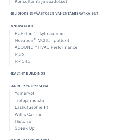
Konsultointi ja säädökset
HIILIDIOKSIDIPÄÄSTÖJEN VÄHENTÄMISRATKAISUT
INNOVAATIOT
PUREtec™ - kylmäaineet
®
Novation
MCHE - patterit
ABOUND™ HVAC Performance
R-32
R-454B
HEALTHY BUILDINGS
CARRIER YRITYKSENÄ
Ydinarvot
Tietoja meistä
Laskutusohje
open_in_new
Willis Carrier
Historia
Speak Up