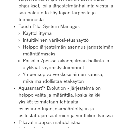
ohjaukset, joilla järjestelmänhallinta viestii ja
saa palautetta käyttäjien tarpeista ja
toiminnasta
Touch Pilot System Manager:
Käyttöliittymä
Intuitiivinen värikosketusnäyttö
Helppo järjestelmän asennus järjestelmän
määrittämiseksi
Paikalla-/poissa-aikaohjelman hallinta ja
älykkäät käynnistystoiminnot
Yhteensopiva verkkoselaimen kanssa,
mikä mahdollistaa etäkäytön
Aquasmart™ Evolution - järjestelmä on
helppo valita ja määrittää, koska kaikki
yksiköt toimitetaan tehtaalta
esiasennettujen, esimääritettyjen ja
esitestattujen säätimien ja venttiilien kanssa
Pikavalintaopas mahdollistaa