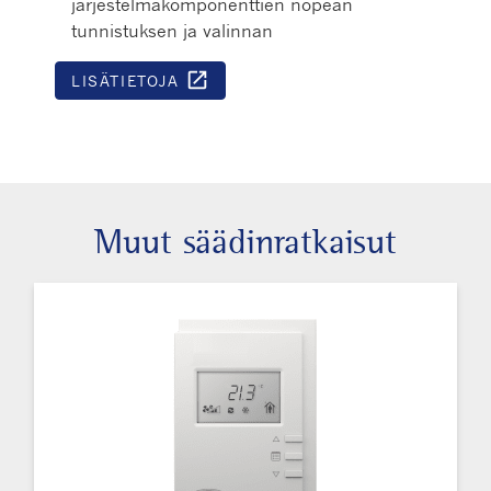
järjestelmäkomponenttien nopean
tunnistuksen ja valinnan
open_in_new
LISÄTIETOJA
Avautuu uutee
Muut säädinratkaisut