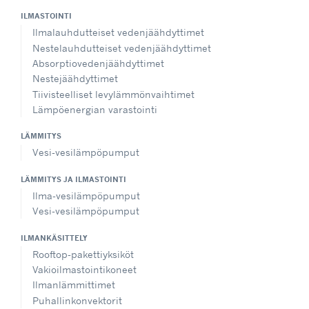
ILMASTOINTI
Ilmalauhdutteiset vedenjäähdyttimet
Nestelauhdutteiset vedenjäähdyttimet
Absorptiovedenjäähdyttimet
Nestejäähdyttimet
Tiivisteelliset levylämmönvaihtimet
Lämpöenergian varastointi
LÄMMITYS
Vesi-vesilämpöpumput
LÄMMITYS JA ILMASTOINTI
Ilma-vesilämpöpumput
Vesi-vesilämpöpumput
ILMANKÄSITTELY
Rooftop-pakettiyksiköt
Vakioilmastointikoneet
Ilmanlämmittimet
Puhallinkonvektorit