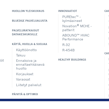
HUOLLON YLEISKUVAUS
INNOVAATIOT
CA
PUREtec™ -
kylmäaineet
BLUEDGE PALVELUALUSTA
®
Novation
MCHE -
patterit
PALVELURATKAISUT
DATAKESKUKSILLE
ABOUND™ HVAC
Performance
KÄYTÄ, HUOLLA & SUOJAA
R-32
Käyttöönotto
R-454B
CA
Takuu
HEALTHY BUILDINGS
töt
Ennakoiva ja
ennaltaehkäisevä
huolto
Korjaukset
Varaosat
Liitetyt palvelut
PÄIVITÄ & OPTIMOI
Säätimet ja analyysi
Päivitys ja