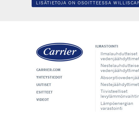
LISÄTIETOJA ON OSOITTEESSA WILLISCA
ILMASTOINTI
Ilmalauhdutteiset
vedenjäähdyttime
Nestelauhdutteise
CARRIER.COM
vedenjäähdyttime
Absorptiovedenjä
YHTEYSTIEDOT
Nestejäähdyttimet
UUTISET
Tiivisteelliset
ESITTEET
levylämmönvaihti
VIDEOT
Lämpöenergian
varastointi