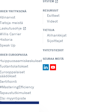
SYSTEM
open_in_new
RESURSSIT
RRIER YRITYKSENÄ
Esitteet
Ydinarvot
Videot
Tietoja meistä
Laskutusohje
open_in_new
TIETOJA
Willis Carrier
Alihankkijat
Historia
Sijoittajat
Speak Up
YHTEYSTIEDOT
RRIER EUROOPASSA
SEURAA MEITÄ
Huippuosaamiskeskukset
Tuotantolaitokset
Eurooppalaiset
säädökset
Sertifiointi
#MasteringEfficiency
Tapaustutkimukset
Etsi myyntipiste
Euroopasta