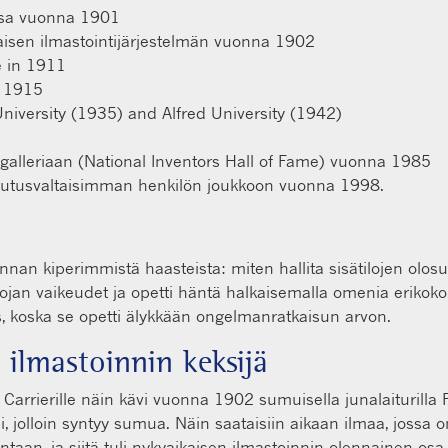
yssa vuonna 1901
isen ilmastointijärjestelmän vuonna 1902
e in 1911
n 1915
iversity (1935) and Alfred University (1942)
iagalleriaan (National Inventors Hall of Fame) vuonna 1985
kutusvaltaisimman henkilön joukkoon vuonna 1998.
unnan kiperimmistä haasteista: miten hallita sisätilojen olos
pojan vaikeudet ja opetti häntä halkaisemalla omenia erikokoi
 koska se opetti älykkään ongelmanratkaisun arvon.
n ilmastoinnin keksijä
arrierille näin kävi vuonna 1902 sumuisella junalaiturilla Pi
pi, jolloin syntyy sumua. Näin saataisiin aikaan ilmaa, jossa
ntaan, ja siitä tuli nykyaikaisen ilmastoinnin olennainen osa.