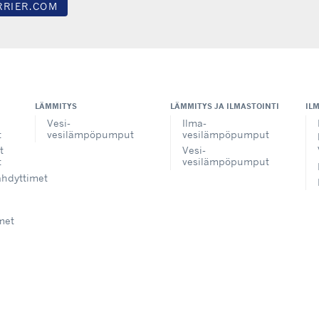
RRIER.COM
LÄMMITYS
LÄMMITYS JA ILMASTOINTI
IL
Vesi-
Ilma-
t
vesilämpöpumput
vesilämpöpumput
t
Vesi-
t
vesilämpöpumput
ähdyttimet
met