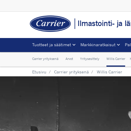
Ilmastointi- ja 
Tuotteet ja säätimet
Markkinaratkaisut
Pal
Carrier yrityksenä
Arvot
Yritysesittely
Willis Carrier
Etusivu
Carrier yrityksenä
Willis Carrier