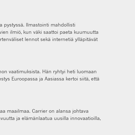
ta pystyssä. Ilmastointi mahdollisti
uvien ilmiö, kun väki saattoi paeta kuumuutta
tenväliset lennot sekä internetiä ylläpitävät
tannon vaatimuksista. Hän ryhtyi heti luomaan
tys Euroopassa ja Aasiassa kertoi siitä, että
kaa maailmaa. Carrier on alansa johtava
vuutta ja elämänlaatua uusilla innovaatioilla,