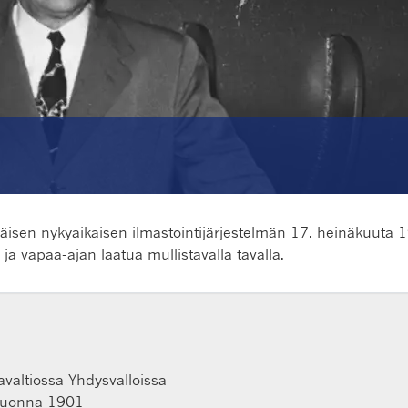
mäisen nykyaikaisen ilmastointijärjestelmän 17. heinäkuuta 1
a vapaa-ajan laatua mullistavalla tavalla.
valtiossa Yhdysvalloissa
a vuonna 1901