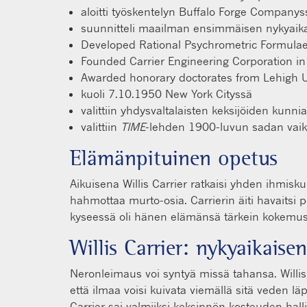
aloitti työskentelyn Buffalo Forge Compan
suunnitteli maailman ensimmäisen nykyaika
Developed Rational Psychrometric Formula
Founded Carrier Engineering Corporation i
Awarded honorary doctorates from Lehigh Un
kuoli 7.10.1950 New York Cityssä
valittiin yhdysvaltalaisten keksijöiden kunn
valittiin
TIME
-lehden 1900-luvun sadan vai
Elämänpituinen opetus
Aikuisena Willis Carrier ratkaisi yhden ihmisk
hahmottaa murto-osia. Carrierin äiti havaitsi 
kyseessä oli hänen elämänsä tärkein kokemus,
Willis Carrier: nykyaikaise
Neronleimaus voi syntyä missä tahansa. Willis C
että ilmaa voisi kuivata viemällä sitä veden lä
Carrier sai valmiiksi keksinnön kosteuden halli