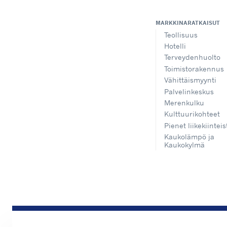
MARKKINARATKAISUT
Teollisuus
Hotelli
Terveydenhuolto
Toimistorakennus
Vähittäismyynti
Palvelinkeskus
Merenkulku
Kulttuurikohteet
Pienet liikekiinteis
Kaukolämpö ja
Kaukokylmä