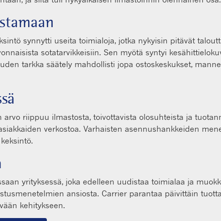
oistamaan
sintö synnytti useita toimialoja, jotka nykyisin pitävät talout
vonnaisista sotatarvikkeisiin. Sen myötä syntyi kesähittielok
euden tarkka säätely mahdollisti jopa ostoskeskukset, manner
ssä
nin arvo riippuu ilmastosta, toivottavista olosuhteista ja tuo
a asiakkaiden verkostoa. Varhaisten asennushankkeiden menes
 keksintö.
a
ssaan yrityksessä, joka edelleen uudistaa toimialaa ja muok
stusmenetelmien ansiosta. Carrier parantaa päivittäin tuotta
ävään kehitykseen.