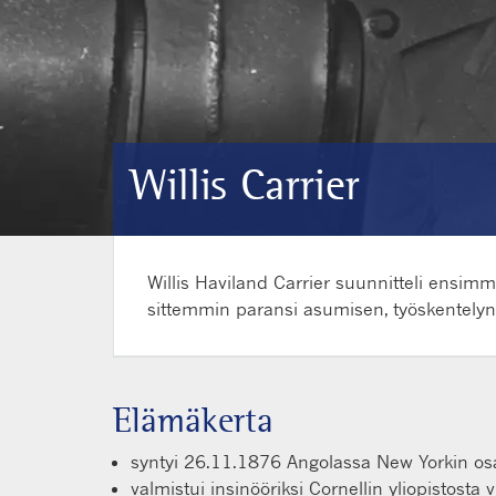
Willis Carrier
Willis Haviland Carrier suunnitteli ensim
sittemmin paransi asumisen, työskentelyn j
Elämäkerta
syntyi 26.11.1876 Angolassa New Yorkin osa
valmistui insinööriksi Cornellin yliopistost