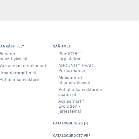
MANKÄSITTELY
SÄÄTIMET
Rooftop-
PlantCTRL™ -
pakettiyksiköt
järjestelmä
Vakioilmastointikoneet
ABOUND™ HVAC
Performance
Ilmanlämmittimet
Mukautetut
Puhallinkonvektorit
ohjausratkaisut
Puhallinkonvektorien
säätimet
Aquasmart™
Evolution -
järjestelmä
CATALOGUE 2025
open_in_new
CATALOGUE XCT7 VRF