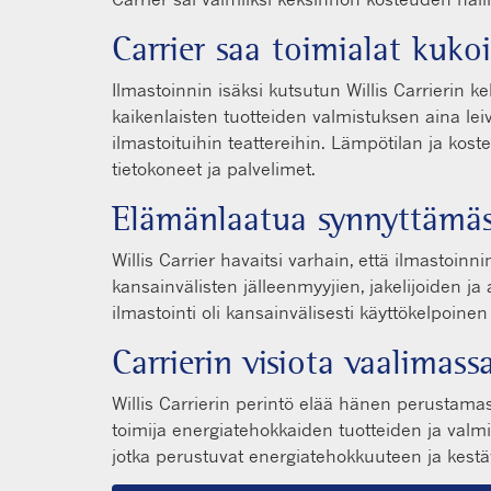
Carrier saa toimialat kuk
Ilmastoinnin isäksi kutsutun Willis Carrierin kek
kaikenlaisten tuotteiden valmistuksen aina lei
ilmastoituihin teattereihin. Lämpötilan ja kost
tietokoneet ja palvelimet.
Elämänlaatua synnyttämä
Willis Carrier havaitsi varhain, että ilmastoin
kansainvälisten jälleenmyyjien, jakelijoiden j
ilmastointi oli kansainvälisesti käyttökelpoinen
Carrierin visiota vaalimass
Willis Carrierin perintö elää hänen perustama
toimija energiatehokkaiden tuotteiden ja valmi
jotka perustuvat energiatehokkuuteen ja kest