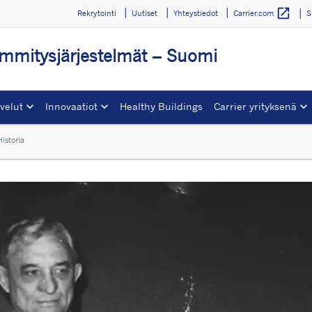
open_in_new
Rekrytointi
Uutiset
Yhteystiedot
S
Carrier.com
lämmitysjärjestelmät – Suomi
velut
Innovaatiot
Healthy Buildings
Carrier yrityksenä
Historia