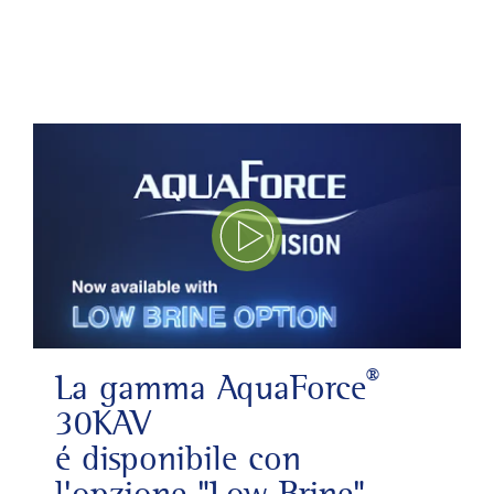
Play Video
®
La gamma AquaForce
30KAV
é disponibile con
l'opzione "Low Brine"