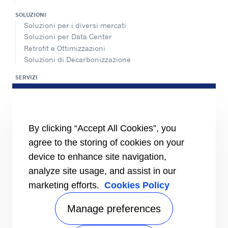
SOLUZIONI
Soluzioni per i diversi mercati
Soluzioni per Data Center
Retrofit e Ottimizzazioni
Soluzioni di Decarbonizzazione
SERVIZI
Panoramica dei servizi di assistenza
Rete di assistenza e ricambi
INFORMAZIONI PER
By clicking “Accept All Cookies”, you
Fornitori
Investitori
agree to the storing of cookies on your
device to enhance site navigation,
CARRIER
analyze site usage, and assist in our
Carrier in Europa
Valori fondamentali
marketing efforts.
Cookies Policy
Storia
Certificazioni
Manage preferences
Speak Up