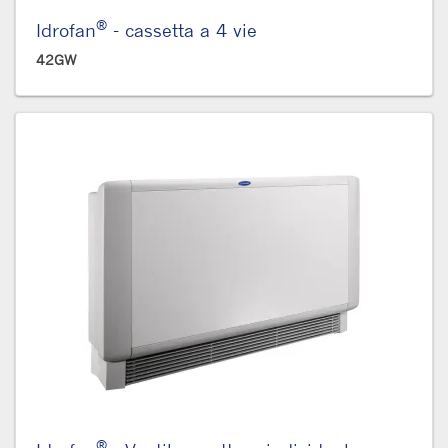
®
Idrofan
- cassetta a 4 vie
42GW
®