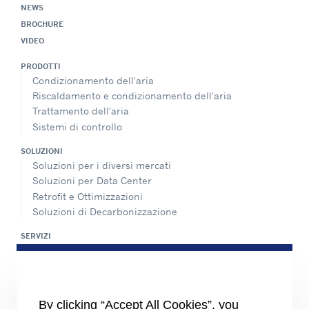
NEWS
BROCHURE
VIDEO
PRODOTTI
Condizionamento dell'aria
Riscaldamento e condizionamento dell'aria
Trattamento dell'aria
Sistemi di controllo
SOLUZIONI
Soluzioni per i diversi mercati
Soluzioni per Data Center
Retrofit e Ottimizzazioni
Soluzioni di Decarbonizzazione
SERVIZI
Panoramica dei servizi di assistenza
Rete di assistenza e ricambi
INFORMAZIONI PER
By clicking “Accept All Cookies”, you
Fornitori