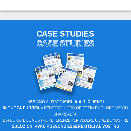
CASE STUDIES
CASE STUDIES
ABBIAMO AIUTATO
MIGLIAIA DI CLIENTI
IN TUTTA EUROPA
A RENDERE I LORO OBIETTIVI E LE LORO VISIONI
UNA REALTÀ.
ESPLORATE LE NOSTRE REFERENZE
PER VEDERE COME LE NOSTRE
SOLUZIONI HVAC POSSONO ESSERE UTILI AL VOSTRO