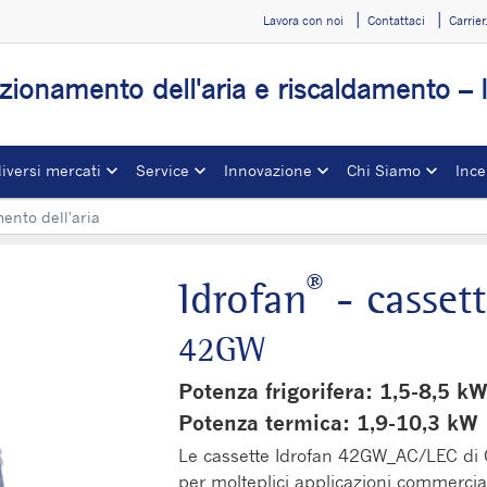
Lavora con noi
Contattaci
Carrie
zionamento dell'aria e riscaldamento – I
diversi mercati
Service
Innovazione
Chi Siamo
Ince
ento dell'aria
®
Idrofan
- cassett
42GW
Potenza frigorifera: 1,5-8,5 k
Potenza termica: 1,9-10,3 kW
Le cassette Idrofan 42GW_AC/LEC di 
per molteplici applicazioni commercia