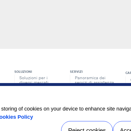
SOLUZIONI
SERVIZI
CA
Soluzioni per i
Panoramica dei
diversi mercati
servizi di assistenza
Soluzioni per Data
Rete di assistenza e
Center
ricambi
Retrofit e
INFORMAZIONI PER
ria
Ottimizzazioni
e storing of cookies on your device to enhance site navig
Fornitori
o
Soluzioni di
Decarbonizzazione
Investitori
ookies Policy
Reject cookies
Acc