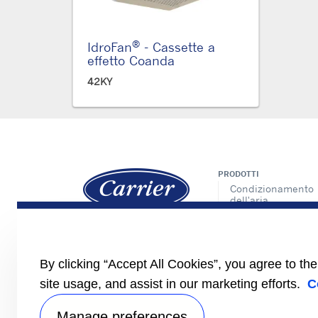
®
IdroFan
- Cassette a
effetto Coanda
42KY
PRODOTTI
Condizionamento
dell'aria
Riscaldamento e
condizionamento
CARRIER.COM
dell'aria
CONTATTACI
Trattamento dell'a
By clicking “Accept All Cookies”, you agree to th
NEWS
Sistemi di controll
BROCHURE
site usage, and assist in our marketing efforts.
C
VIDEO
Manage preferences