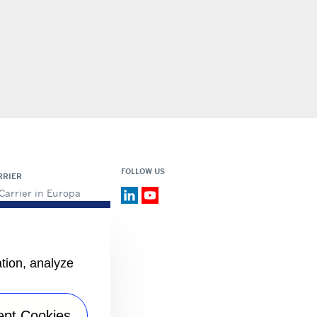
FOLLOW US
RRIER
Carrier in Europa
Valori fondamentali
Storia
Certificazioni
Speak Up
ation, analyze
ept Cookies