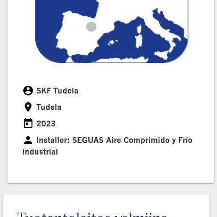
account_circle
SKF Tudela
Cliente
room
Tudela
Ubicación
today
2023
Fecha
person
Installer: SEGUAS Aire Comprimido y Frío
Installer
Industrial