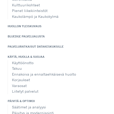
Kulttuurikohteet
Pienet liikekiinteistöt
Kaukolämpö ja Kaukokylmä
HUOLLON YLEISKUVAUS
BLUEDGE PALVELUALUSTA
PALVELURATKAISUT DATAKESKUKSILLE
KÄYTÄ, HUOLLA & SUOJAA
Käyttöönotto
Takuu
Ennakoiva ja ennaltaehkäisevä huolto
Korjaukset
Varaosat
Liitetyt palvelut
PÄIVITÄ & OPTIMOI
Säätimet ja analyysi
Päivitys ja modernisointi