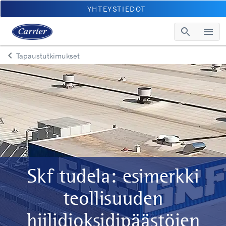
YHTEYSTIEDOT
search
menu
Sear
M
keyboard_arrow_left
Tapaustutkimukset
Arrow back
Skf tudela: esimerkki
teollisuuden
hiilidioksidipäästöjen