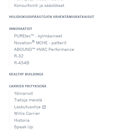
Konsultointi ja säädökset
HIILIDIOKSIDIPÄÄSTÖJEN VÄHENTÄMISRATKAISUT
INNOVAATIOT
PUREtec™ - kylmäaineet
®
Novation
MCHE - patterit
ABOUND™ HVAC Performance
R-32
R-454B
HEALTHY BUILDINGS
CARRIER YRITYKSENÄ
Ydinarvot
Tietoja meistä
Laskutusohje
open_in_new
Willis Carrier
Historia
Speak Up