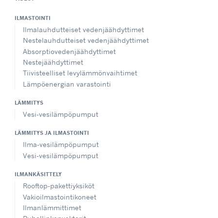
ILMASTOINTI
Ilmalauhdutteiset vedenjäähdyttimet
Nestelauhdutteiset vedenjäähdyttimet
Absorptiovedenjäähdyttimet
Nestejäähdyttimet
Tiivisteelliset levylämmönvaihtimet
Lämpöenergian varastointi
LÄMMITYS
Vesi-vesilämpöpumput
LÄMMITYS JA ILMASTOINTI
Ilma-vesilämpöpumput
Vesi-vesilämpöpumput
ILMANKÄSITTELY
Rooftop-pakettiyksiköt
Vakioilmastointikoneet
Ilmanlämmittimet