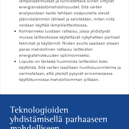
lämpövaatimukset ja tunnistettava siihen liittyvät
energiansäästömahdollisuudet. Sitä varten
analysoidaan kaikki tehtaan sisäpuolella olevat
jäännöslämmön lähteet ja selvitetään, miten niitä
voidaan käyttää lämpölaitteistoissa.
Kolmanneksi luodaan ratkaisu, jossa yhdistyvät
muissa laitteistoissa käytettävät nykyhetken parhaat
tekniikat ja käytännöt. Niiden avulla saadaan aikaan
paras mahdollinen ratkaisu laitteiston
energiatehokkuuden optimoimiseksi.
Lopuksi on tärkeää huomioida laitteiston koko
käyttöikä. Sitä varten laaditaan huoltosuunnitelma ja
varmistetaan, että yksiköt pysyvät erinomaisessa
käyttökunnossa mahdollisimman pitkään.
Teknologioiden
yhdistämisellä parhaaseen
mahdolliseen