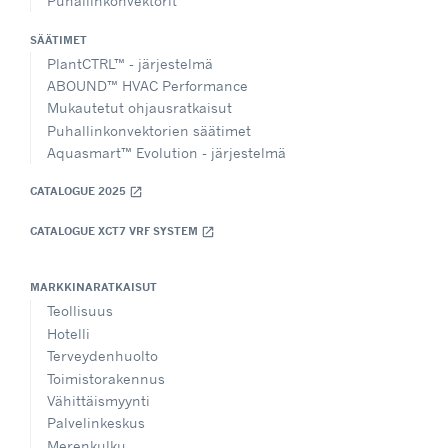
Puhallinkonvektorit
SÄÄTIMET
PlantCTRL™ - järjestelmä
ABOUND™ HVAC Performance
Mukautetut ohjausratkaisut
Puhallinkonvektorien säätimet
Aquasmart™ Evolution - järjestelmä
CATALOGUE 2025
open_in_new
CATALOGUE XCT7 VRF SYSTEM
open_in_new
MARKKINARATKAISUT
Teollisuus
Hotelli
Terveydenhuolto
Toimistorakennus
Vähittäismyynti
Palvelinkeskus
Merenkulku