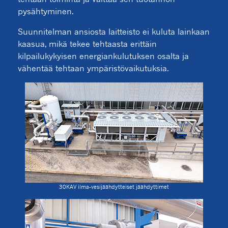
pysähtyminen.
Suunnitelman ansiosta laitteisto ei kuluta lainkaan
kaasua, mikä tekee tehtaasta erittäin
kilpailukykyisen energiankulutuksen osalta ja
vähentää tehtaan ympäristövaikutuksia.
30KAV ilma-vesijäähdytteiset jäähdyttimet