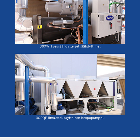
30XWH vesijäähdytteiset jäähdyttimet
30RQP ilma-vesi-käyttöinen lämpöpumppu