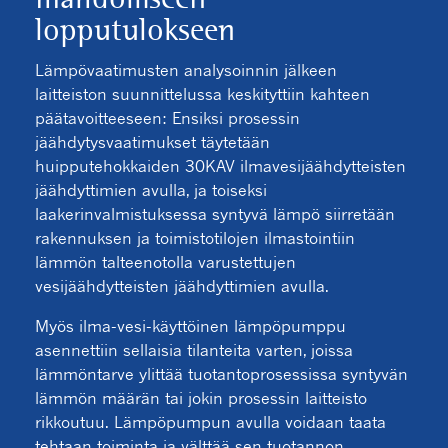
lopputulokseen
Lämpövaatimusten analysoinnin jälkeen
laitteiston suunnittelussa keskityttiin kahteen
päätavoitteeseen: Ensiksi prosessin
jäähdytysvaatimukset täytetään
huipputehokkaiden 30KAV ilmavesijäähdytteisten
jäähdyttimien avulla, ja toiseksi
laakerinvalmistuksessa syntyvä lämpö siirretään
rakennuksen ja toimistotilojen ilmastointiin
lämmön talteenotolla varustettujen
vesijäähdytteisten jäähdyttimien avulla.
Myös ilma-vesi-käyttöinen lämpöpumppu
asennettiin sellaisia tilanteita varten, joissa
lämmöntarve ylittää tuotantoprosessissa syntyvän
lämmön määrän tai jokin prosessin laitteisto
rikkoutuu. Lämpöpumpun avulla voidaan taata
tehtaan toiminta ja välttää sen tuotannon