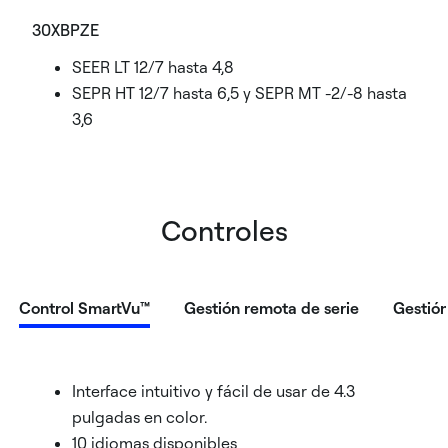
30XBPZE
SEER LT 12/7 hasta 4,8
SEPR HT 12/7 hasta 6,5 y SEPR MT -2/-8 hasta
3,6
Controles
Control SmartVu™
Gestión remota de serie
Gestió
Interface intuitivo y fácil de usar de 4.3
pulgadas en color.
10 idiomas disponibles