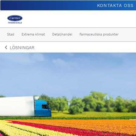
KONTAKTA OSS
Stad
Extrema klimat
Detaljhandel
Farmaceutiska produkter
keyboard_arrow_left
LÖSNINGAR
Arrow back