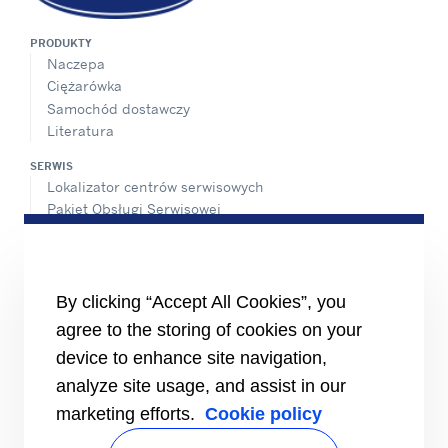
PRODUKTY
Naczepa
Ciężarówka
Samochód dostawczy
Literatura
SERWIS
Lokalizator centrów serwisowych
Pakiet Obsługi Serwisowej
Pomoc techniczna w systemie 24/7
KONTAKT
Kariera
By clicking “Accept All Cookies”, you
Centrum Medialne
agree to the storing of cookies on your
Kontakt z działem sprzedaży
Wskaźnik równości płci
device to enhance site navigation,
analyze site usage, and assist in our
marketing efforts.
Cookie policy