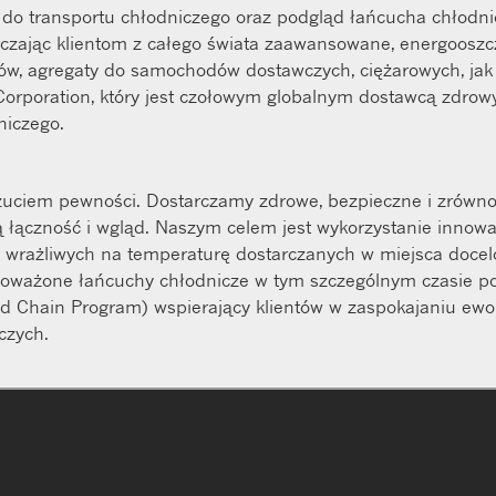
 do transportu chłodniczego oraz podgląd łańcucha chłodni
tarczając klientom z całego świata zaawansowane, energoosz
ów, agregaty do samochodów dostawczych, ciężarowych, jak 
 Corporation, który jest czołowym globalnym dostawcą zdro
niczego.
czuciem pewności. Dostarczamy zdrowe, bezpieczne i zrów
 łączność i wgląd. Naszym celem jest wykorzystanie innowa
rażliwych na temperaturę dostarczanych w miejsca docelow
noważone łańcuchy chłodnicze w tym szczególnym czasie p
old Chain Program) wspierający klientów w zaspokajaniu e
czych.