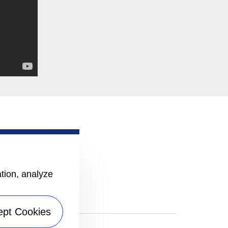
ation, analyze
ept Cookies
 witryny