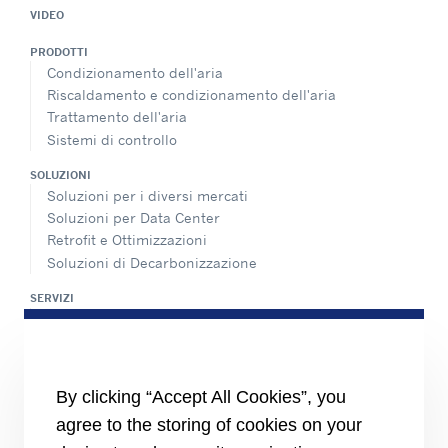
VIDEO
PRODOTTI
Condizionamento dell'aria
Riscaldamento e condizionamento dell'aria
Trattamento dell'aria
Sistemi di controllo
SOLUZIONI
Soluzioni per i diversi mercati
Soluzioni per Data Center
Retrofit e Ottimizzazioni
Soluzioni di Decarbonizzazione
SERVIZI
Panoramica dei servizi di assistenza
Rete di assistenza e ricambi
INFORMAZIONI PER
By clicking “Accept All Cookies”, you
Fornitori
Investitori
agree to the storing of cookies on your