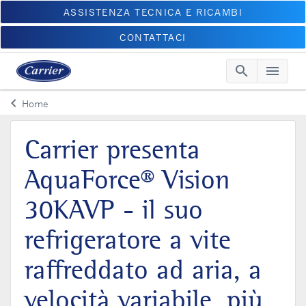
ASSISTENZA TECNICA E RICAMBI
CONTATTACI
search
menu
Searc
Me
keyboard_arrow_left
Home
Arrow back
Carrier presenta
AquaForce® Vision
30KAVP - il suo
refrigeratore a vite
raffreddato ad aria, a
velocità variabile, più