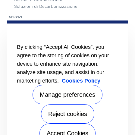
Soluzioni di Decarbonizzazione
SERVIZI
Panoramica dei servizi di assistenza
Rete di assistenza e ricambi
INFORMAZIONI PER
By clicking “Accept All Cookies”, you
Fornitori
Investitori
agree to the storing of cookies on your
device to enhance site navigation,
CARRIER
analyze site usage, and assist in our
Carrier in Europa
Valori fondamentali
marketing efforts.
Cookies Policy
Storia
Certificazioni
Manage preferences
Speak Up
FOLLOW US
Reject cookies
Accept Cookies