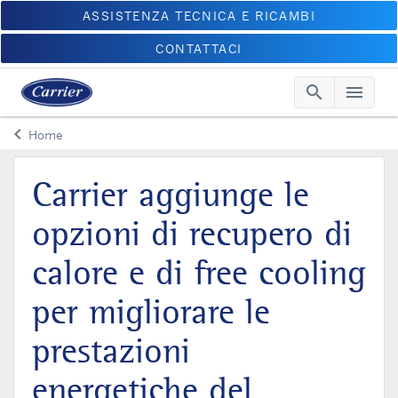
ASSISTENZA TECNICA E RICAMBI
CONTATTACI
search
menu
Searc
Me
keyboard_arrow_left
Home
Arrow back
Carrier aggiunge le
opzioni di recupero di
calore e di free cooling
per migliorare le
prestazioni
energetiche del