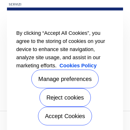
SERVIZI
Panoramica dei servizi di assistenza
Rete di assistenza e ricambi
INFORMAZIONI PER
By clicking “Accept All Cookies”, you
Fornitori
Investitori
agree to the storing of cookies on your
device to enhance site navigation,
CARRIER
analyze site usage, and assist in our
Carrier in Europa
Valori fondamentali
marketing efforts.
Cookies Policy
Storia
Certificazioni
Manage preferences
Speak Up
FOLLOW US
Reject cookies
Accept Cookies
Informativa sulla privacy
|
Condizioni d'uso
|
Condizioni di
vendita
|
Mappa del sito