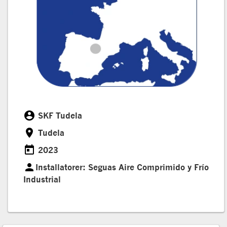
account_circle
SKF Tudela
Cliente
room
Tudela
Ubicación
today
2023
Fecha
person
Installatorer: Seguas Aire Comprimido y Frío
Installer
Industrial