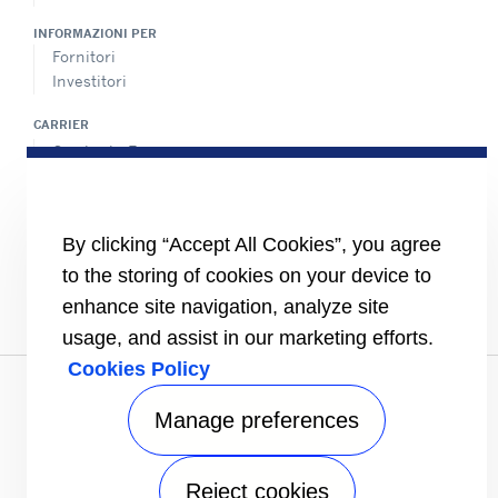
INFORMAZIONI PER
Fornitori
Investitori
CARRIER
Carrier in Europa
Valori fondamentali
Storia
Certificazioni
By clicking “Accept All Cookies”, you agree
Speak Up
to the storing of cookies on your device to
FOLLOW US
enhance site navigation, analyze site
usage, and assist in our marketing efforts.
Cookies Policy
Informativa sulla privacy
|
Condizioni d'uso
|
Condizioni di
vendita
|
Mappa del sito
Manage preferences
Carrier Company
©2026 Carrier. All Rights Reserved.
Manage preferences
Reject cookies