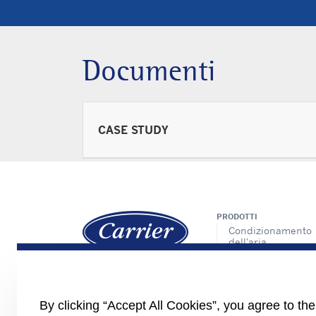
Documenti
CASE STUDY
PRODOTTI
Condizionamento
dell'aria
Riscaldamento e
condizionamento
CARRIER.COM
dell'aria
CONTATTACI
Trattamento dell'a
By clicking “Accept All Cookies”, you agree to th
NEWS
Sistemi di controll