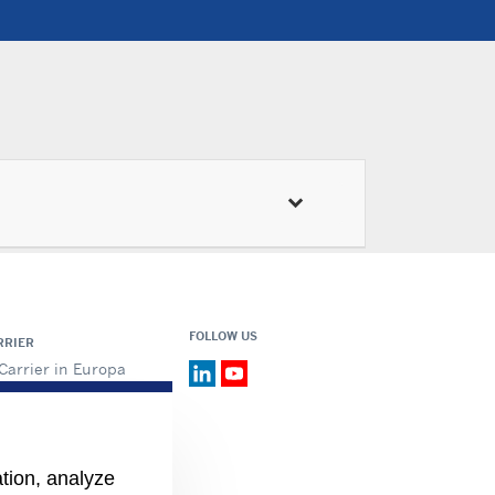
FOLLOW US
RRIER
Carrier in Europa
Valori fondamentali
Storia
Certificazioni
Speak Up
ation, analyze