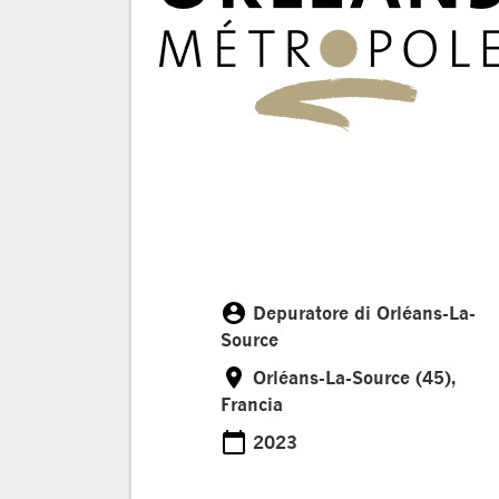
account_circle
Depuratore di Orléans-La-
Customer
Source
room
Orléans-La-Source (45),
Location
Francia
calendar_today
2023
Date