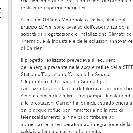
che consenta di ridurre le emissioni di carbonio e
realizzare risparmi energetici.
A tal fine, Orléans Métropole e Dalkia, filiale del
gruppo EDF, si sono avvalse dell'esperienza della
società di progettazione e installazione Climatelec
Thermique & Industrie e delle soluzioni innovative
di Carrier.
Il progetto realizzato prevedeva il recupero
dell'energia presente nelle acque reflue della STEP
Station d’Epuration d’Orléans-La-Source
(Depuratore di Orléans-La-Source) per
canalizzarla verso la rete di teleriscaldamento che
è stata estesa di 2,5 km. Una pompa di calore ad
alte prestazioni Carrier ha, quindi, estratto energia
dalle acque reflue per immetterla nella rete di
teleriscaldamento, al fine di contribuire ad
aumentarne la temperatura ad integrazione della
caldaia a legna e gas che l'alimenta.