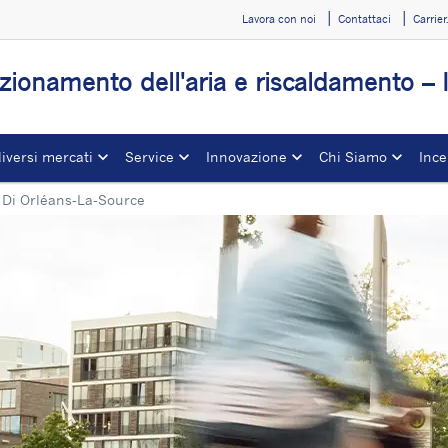
Lavora con noi
Contattaci
Carrie
zionamento dell'aria e riscaldamento – I
diversi mercati
Service
Innovazione
Chi Siamo
Ince
 Di Orléans-La-Source