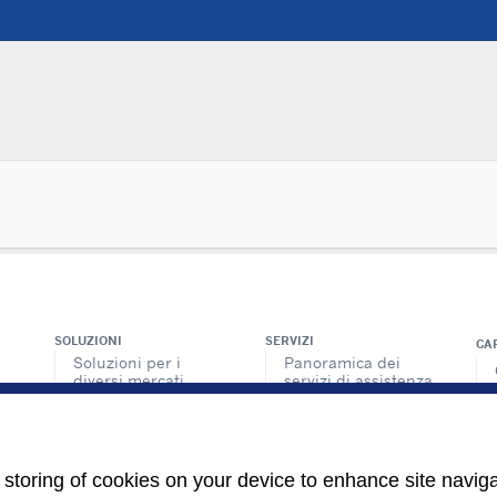
SOLUZIONI
SERVIZI
CA
Soluzioni per i
Panoramica dei
diversi mercati
servizi di assistenza
Soluzioni per Data
Rete di assistenza e
Center
ricambi
Retrofit e
INFORMAZIONI PER
ria
Ottimizzazioni
e storing of cookies on your device to enhance site navig
Fornitori
o
Soluzioni di