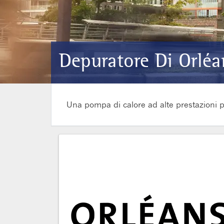
Depuratore Di Orléa
Una pompa di calore ad alte prestazioni p