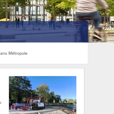
léans Métropole
o