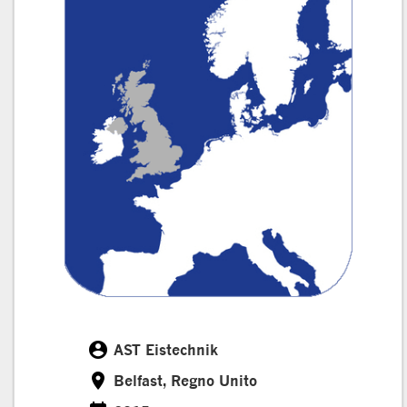
account_circle
AST Eistechnik
Cliente
room
Belfast, Regno Unito
Località