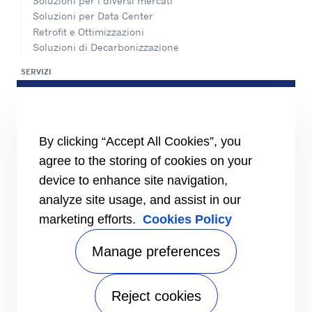
Soluzioni per i diversi mercati
Soluzioni per Data Center
Retrofit e Ottimizzazioni
Soluzioni di Decarbonizzazione
SERVIZI
Panoramica dei servizi di assistenza
Rete di assistenza e ricambi
INFORMAZIONI PER
By clicking “Accept All Cookies”, you
Fornitori
Investitori
agree to the storing of cookies on your
device to enhance site navigation,
CARRIER
analyze site usage, and assist in our
Carrier in Europa
Valori fondamentali
marketing efforts.
Cookies Policy
Storia
Certificazioni
Manage preferences
Speak Up
FOLLOW US
Reject cookies