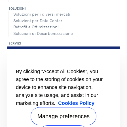
SOLUZIONI
Soluzioni per i diversi mercati
Soluzioni per Data Center
Retrofit e Ottimizzazioni
Soluzioni di Decarbonizzazione
SERVIZI
Panoramica dei servizi di assistenza
Rete di assistenza e ricambi
INFORMAZIONI PER
By clicking “Accept All Cookies”, you
Fornitori
Investitori
agree to the storing of cookies on your
device to enhance site navigation,
CARRIER
analyze site usage, and assist in our
Carrier in Europa
Valori fondamentali
marketing efforts.
Cookies Policy
Storia
Certificazioni
Manage preferences
Speak Up