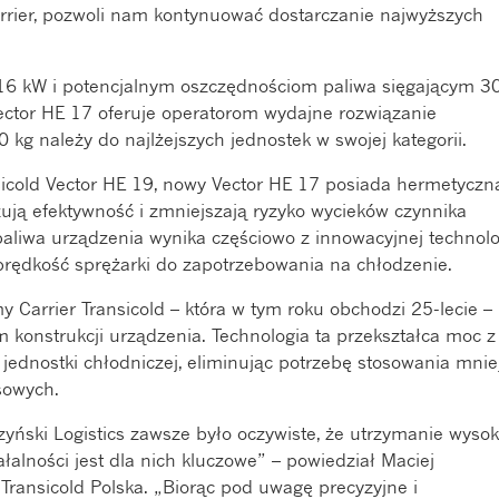
rrier, pozwoli nam kontynuować dostarczanie najwyższych
j 16 kW i potencjalnym oszczędnościom paliwa sięgającym 
ctor HE 17 oferuje operatorom wydajne rozwiązanie
 kg należy do najlżejszych jednostek w swojej kategorii.
sicold Vector HE 19, nowy Vector HE 17 posiada hermetyczn
zują efektywność i zmniejszają ryzyko wycieków czynnika
aliwa urządzenia wynika częściowo z innowacyjnej technolo
 prędkość sprężarki do zapotrzebowania na chłodzenie.
y Carrier Transicold – która w tym roku obchodzi 25-lecie –
 konstrukcji urządzenia. Technologia ta przekształca moc z
a jednostki chłodniczej, eliminując potrzebę stosowania mnie
sowych.
yński Logistics zawsze było oczywiste, że utrzymanie wysok
alności jest dla nich kluczowe” – powiedział Maciej
 Transicold Polska. „Biorąc pod uwagę precyzyjne i