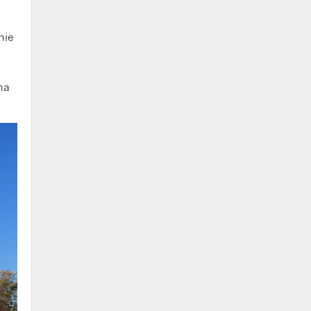
nie
na