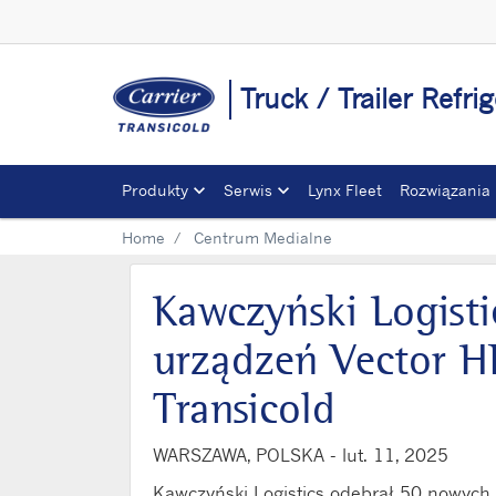
Truck / Trailer Refri
Produkty
Serwis
Lynx Fleet
Rozwiązania
Home
Centrum Medialne
Kawczyński Logist
urządzeń Vector HE
Transicold
WARSZAWA, POLSKA -
lut. 11, 2025
Kawczyński Logistics odebrał 50 nowyc