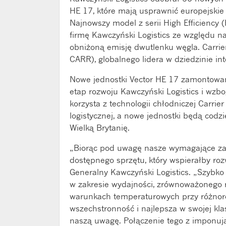
HE 17, które mają usprawnić europejskie
Najnowszy model z serii High Efficiency (
firmę Kawczyński Logistics ze względu n
obniżoną emisję dwutlenku węgla. Carrier
CARR), globalnego lidera w dziedzinie in
Nowe jednostki Vector HE 17 zamontowan
etap rozwoju Kawczyński Logistics i wzbog
korzysta z technologii chłodniczej Carrie
logistycznej, a nowe jednostki będą codzi
Wielką Brytanię.
„Biorąc pod uwagę nasze wymagające zad
dostępnego sprzętu, który wspierałby roz
Generalny Kawczyński Logistics. „Szybko
w zakresie wydajności, zrównoważonego r
warunkach temperaturowych przy różnoro
wszechstronność i najlepsza w swojej kl
naszą uwagę. Połączenie tego z imponu