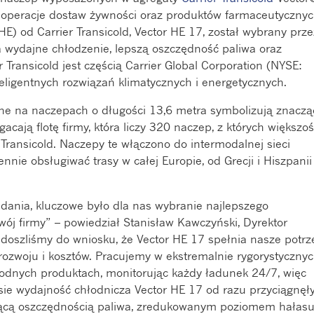
 operacje dostaw żywności oraz produktów farmaceutycznyc
HE) od Carrier Transicold, Vector HE 17, został wybrany prze
a wydajne chłodzenie, lepszą oszczędność paliwa oraz
 Transicold jest częścią Carrier Global Corporation (NYSE:
teligentnych rozwiązań klimatycznych i energetycznych.
e na naczepach o długości 13,6 metra symbolizują znaczą
acają flotę firmy, która liczy 320 naczep, z których większo
r Transicold. Naczepy te włączono do intermodalnej sieci
ennie obsługiwać trasy w całej Europie, od Grecji i Hiszpanii
ania, kluczowe było dla nas wybranie najlepszego
wój firmy” – powiedział Stanisław Kawczyński, Dyrektor
 doszliśmy do wniosku, że Vector HE 17 spełnia nasze potrz
ozwoju i kosztów. Pracujemy w ekstremalnie rygorystyczny
dnych produktach, monitorując każdy ładunek 24/7, więc
asie wydajność chłodnicza Vector HE 17 od razu przyciągnęł
jącą oszczędnością paliwa, zredukowanym poziomem hałasu