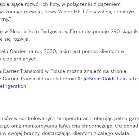
erające rozwój ich floty, w połączeniu z dążeniem
ważonego rozwoju, nowy Vector HE 17 okazał się idealnym
rmy.”
ię w Ślesinie koło Bydgoszczy. Firma dysponuje 290 ciągnik
e się rozwija.
 celu Carrier na rok 2030, jakim jest pomoc klientom w
 cieplarnianych.
h Carrier Transicold w Polsce można znaleźć na stronie
 Carrier Transicold na platformie X:
@SmartColdChain
lub 
efrigeration
.
dunków w kontrolowanych temperaturach, oferując pełną ga
iczego oraz monitorowania łańcucha chłodniczego. Od ponad
em w swojej branży, dostarczając klientom z całego świata