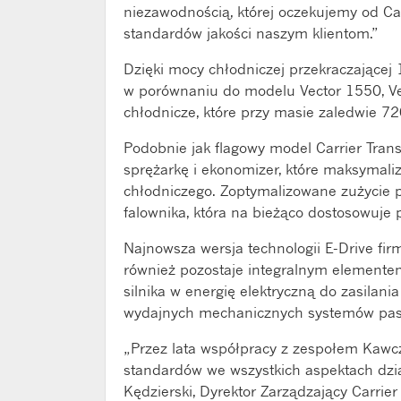
niezawodnością, której oczekujemy od Ca
standardów jakości naszym klientom.”
Dzięki mocy chłodniczej przekraczające
w porównaniu do modelu Vector 1550, Ve
chłodnicze, które przy masie zaledwie 720
Podobnie jak flagowy model Carrier Tran
sprężarkę i ekonomizer, które maksymali
chłodniczego. Zoptymalizowane zużycie p
falownika, która na bieżąco dostosowuje
Najnowsza wersja technologii E-Drive firm
również pozostaje integralnym elementem
silnika w energię elektryczną do zasilani
wydajnych mechanicznych systemów pa
„Przez lata współpracy z zespołem Kawcz
standardów we wszystkich aspektach dział
Kędzierski, Dyrektor Zarządzający Carrier