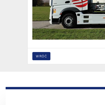
WRÓĆ
PRODUKTY
Naczepa
Ciężarówka