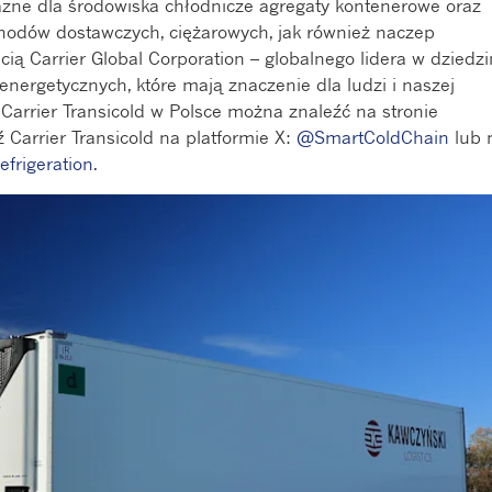
zne dla środowiska chłodnicze agregaty kontenerowe oraz
hodów dostawczych, ciężarowych, jak również naczep
ścią Carrier Global Corporation – globalnego lidera w dziedzi
energetycznych, które mają znaczenie dla ludzi i naszej
 Carrier Transicold w Polsce można znaleźć na stronie
 Carrier Transicold na platformie X:
@SmartColdChain
lub 
efrigeration
.