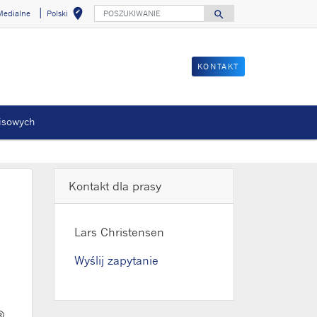
POSZUKIWANIE
edit_location
search
Medialne
Polski
Wybierz swoją lok
Search for
KONTAKT
wisowych
nie
Kontakt dla prasy
Lars Christensen
Wyślij zapytanie
®