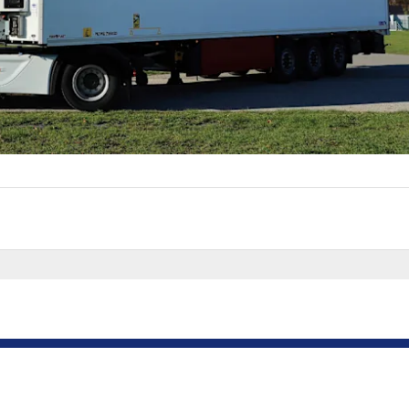
SERWIS
KONTAKT
Lokalizator centrów
Kariera
serwisowych
Centrum Medialne
Pakiet Obsługi