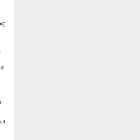
30%
ą
gii
j
ich