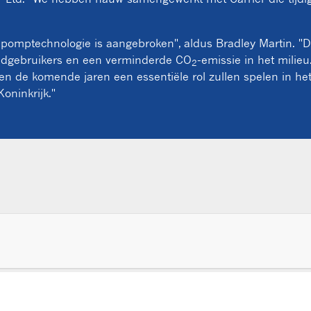
epomptechnologie is aangebroken", aldus Bradley Martin. "De
indgebruikers en een verminderde CO
-emissie in het milieu
2
en de komende jaren een essentiële rol zullen spelen in he
oninkrijk."