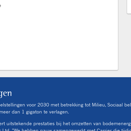
e
p
gen
doelstellingen voor 2030 met betrekking tot Milieu, Sociaal 
meer dan 1 gigaton te verlagen.
evert uitstekende prestaties bij het omzetten van bodemener
 Ltd. "We hebben nauw samengewerkt met Carrier die tijdi