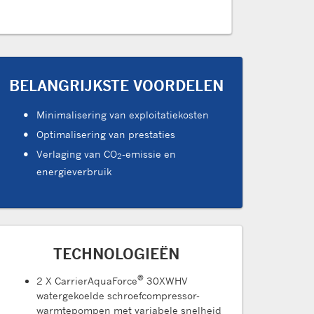
BELANGRIJKSTE VOORDELEN
Minimalisering van exploitatiekosten
Optimalisering van prestaties
Verlaging van CO
-emissie en
2
energieverbruik
TECHNOLOGIEËN
®
2 X CarrierAquaForce
30XWHV
watergekoelde schroefcompressor-
warmtepompen met variabele snelheid