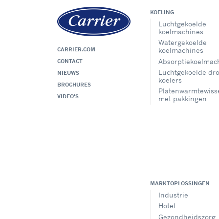
KOELING
Luchtgekoelde
koelmachines
Watergekoelde
CARRIER.COM
koelmachines
Absorptiekoelmac
CONTACT
Luchtgekoelde dr
NIEUWS
koelers
BROCHURES
Platenwarmtewiss
VIDEO'S
met pakkingen
MARKTOPLOSSINGEN
Industrie
Hotel
Gezondheidszorg