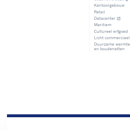
Kantoorgebouw
Retail
Datacenter
open_in_new
Maritiem
Cultureel erfgoed
Licht commercieel
Duurzame warmte
en koudenetten