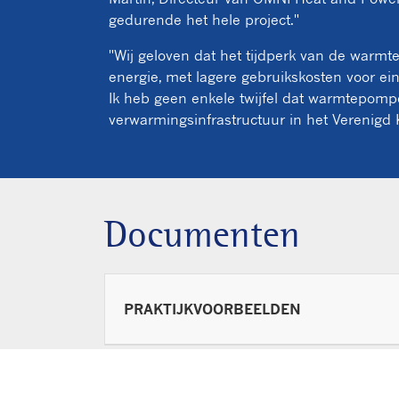
gedurende het hele project."
"Wij geloven dat het tijdperk van de warmt
energie, met lagere gebruikskosten voor e
Ik heb geen enkele twijfel dat warmtepomp
verwarmingsinfrastructuur in het Verenigd K
Documenten
PRAKTIJKVOORBEELDEN