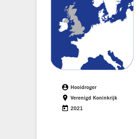
account_circle
Hooidroger
Customer
room
Verenigd Koninkrijk
Location
today
2021
Date