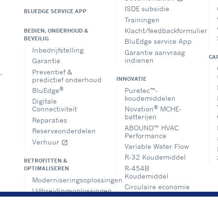
ISDE subsidie
BLUEDGE SERVICE APP
Trainingen
Klacht/feedbackformulier
BEDIEN, ONDERHOUD &
BEVEILIG
BluEdge service App
Inbedrijfstelling
Garantie aanvraag
CA
indienen
Garantie
Preventief &
-
predictief onderhoud
INNOVATIE
®
Puretec™-
BluEdge
koudemiddelen
Digitale
®
Novation
MCHE-
Connectiviteit
batterijen
Reparaties
ABOUND™ HVAC
Reserveonderdelen
Performance
Verhuur
open_in_new
Variable Water Flow
R-32 Koudemiddel
RETROFITTEN &
R-454B
OPTIMALISEREN
Koudemiddel
Moderniseringsoplossingen
Circulaire economie
Uitbreidingsoplossingen
Climate As A Service
Basisregels analyse
Oplossingen voor
HEALTHY BUILDINGS