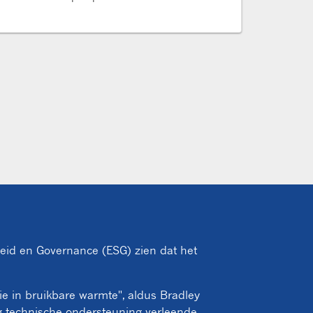
beleid en Governance (ESG) zien dat het
gie in bruikbare warmte", aldus Bradley
g technische ondersteuning verleende