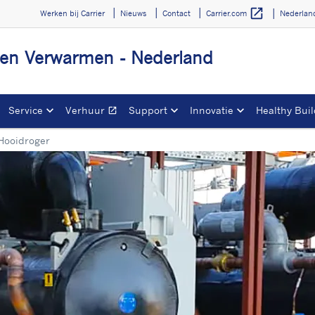
open_in_new
Werken bij Carrier
Nieuws
Contact
Nederla
Carrier.com
 en Verwarmen - Nederland
Service
Verhuur
Support
Innovatie
Healthy Buil
open_in_new
Opens in a new window
Hooidroger