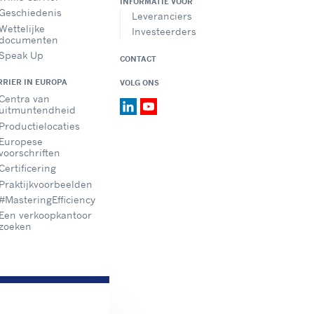
INFORMATIE VOOR
Geschiedenis
Leveranciers
Wettelijke
Investeerders
documenten
Speak Up
CONTACT
RRIER IN EUROPA
VOLG ONS
Centra van
uitmuntendheid
Productielocaties
Europese
voorschriften
Certificering
Praktijkvoorbeelden
#MasteringEfficiency
Een verkoopkantoor
zoeken