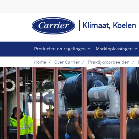
Klimaat, Koelen
Producten en regelingen
Marktoplossingen
Home
Over Carrier
Praktijkvoorbeelden