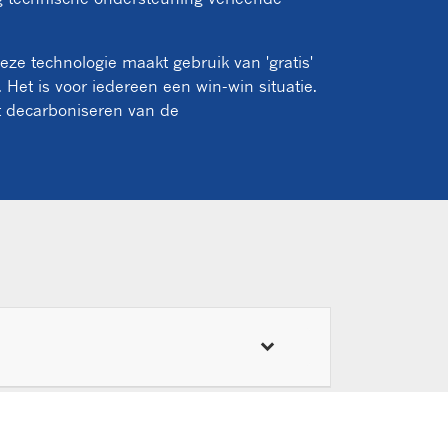
ze technologie maakt gebruik van 'gratis'
. Het is voor iedereen een win-win situatie.
t decarboniseren van de