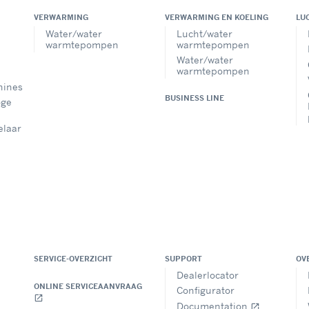
VERWARMING
VERWARMING EN KOELING
LU
Water/water
Lucht/water
warmtepompen
warmtepompen
Water/water
warmtepompen
hines
BUSINESS LINE
oge
elaar
SERVICE-OVERZICHT
SUPPORT
OV
Dealerlocator
ONLINE SERVICEAANVRAAG
Configurator
open_in_new
Documentation
open_in_new