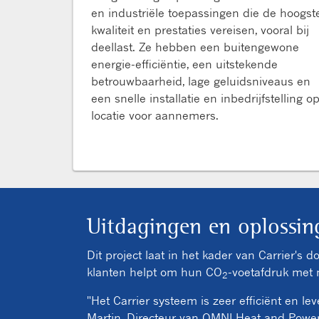
en industriële toepassingen die de hoogst
kwaliteit en prestaties vereisen, vooral bij
deellast. Ze hebben een buitengewone
energie-efficiëntie, een uitstekende
betrouwbaarheid, lage geluidsniveaus en
een snelle installatie en inbedrijfstelling o
locatie voor aannemers.
Uitdagingen en oplossin
Dit project laat in het kader van Carrier's 
klanten helpt om hun CO
-voetafdruk met 
2
"Het Carrier systeem is zeer efficiënt en l
Martin, Directeur van OMNI Heat and Power