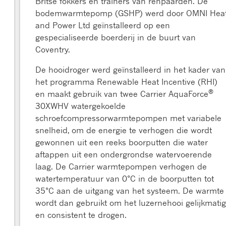
Britse fokkers en trainers van renpaarden. De
bodemwarmtepomp (GSHP) werd door OMNI Hea
and Power Ltd geïnstalleerd op een
gespecialiseerde boerderij in de buurt van
Coventry.
De hooidroger werd geïnstalleerd in het kader van
het programma Renewable Heat Incentive (RHI)
®
en maakt gebruik van twee Carrier AquaForce
30XWHV watergekoelde
schroefcompressorwarmtepompen met variabele
snelheid, om de energie te verhogen die wordt
gewonnen uit een reeks boorputten die water
aftappen uit een ondergrondse watervoerende
laag. De Carrier warmtepompen verhogen de
watertemperatuur van 0°C in de boorputten tot
35°C aan de uitgang van het systeem. De warmte
wordt dan gebruikt om het luzernehooi gelijkmatig
en consistent te drogen.