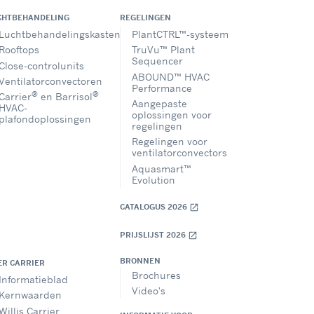
CHTBEHANDELING
REGELINGEN
Luchtbehandelingskasten
PlantCTRL™-systeem
Rooftops
TruVu™ Plant
Sequencer
Close-controlunits
ABOUND™ HVAC
Ventilatorconvectoren
Performance
®
®
Carrier
en Barrisol
Aangepaste
HVAC-
oplossingen voor
plafondoplossingen
regelingen
Regelingen voor
ventilatorconvectors
Aquasmart™
Evolution
CATALOGUS 2026
open_in_new
PRIJSLIJST 2026
open_in_new
BRONNEN
ER CARRIER
Brochures
Informatieblad
Video's
Kernwaarden
Willis Carrier