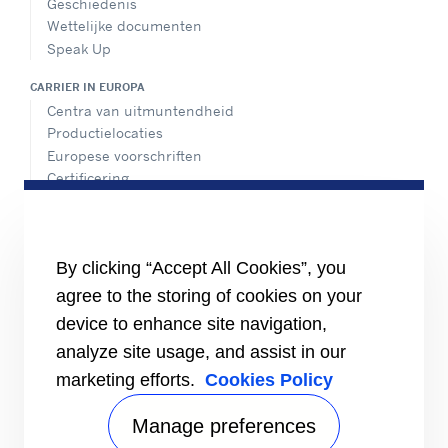
Geschiedenis
Wettelijke documenten
Speak Up
CARRIER IN EUROPA
Centra van uitmuntendheid
Productielocaties
Europese voorschriften
Certificering
Praktijkvoorbeelden
#MasteringEfficiency
Een verkoopkantoor zoeken
By clicking “Accept All Cookies”, you
BRONNEN
agree to the storing of cookies on your
Brochures
device to enhance site navigation,
Video's
analyze site usage, and assist in our
INFORMATIE VOOR
marketing efforts.
Cookies Policy
Leveranciers
Investeerders
Manage preferences
CONTACT