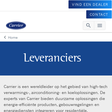
VIND EEN DEALER
CONTACT
search
menu
Searc
Me
keyboard_arrow_left
Home
Arrow back
Leveranciers
Carrier is een wereldleider op het gebied van high-tech
verwarmings-, airconditioning- en koeloplossingen. De
experts van Carrier bieden duurzame oplossingen die
energie-efficiënte producten, gebouwregelingen en
energiediensten integreren voor residentiële,