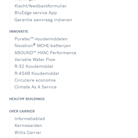
Klacht/feedbackformulier
BluEdge service App
Garantie aanvraag indienen
INNOVATIE
Puretec™-koudemiddelen
®
Novation
MCHE-batterijen
ABOUND™ HVAC Performance
Variable Water Flow
R-32 Koudemiddel
R-454B Koudemiddel
Circulaire economie
Climate As A Service
HEALTHY BUILDINGS
OVER CARRIER
Informatieblad
Kernwaarden
Willis Carrier