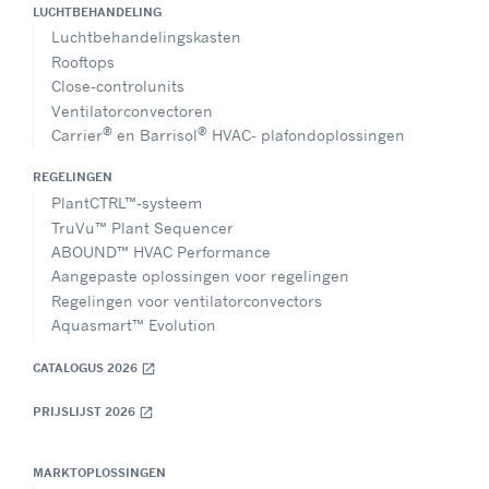
LUCHTBEHANDELING
Luchtbehandelingskasten
Rooftops
Close-controlunits
Ventilatorconvectoren
®
®
Carrier
en Barrisol
HVAC- plafondoplossingen
REGELINGEN
PlantCTRL™-systeem
TruVu™ Plant Sequencer
ABOUND™ HVAC Performance
Aangepaste oplossingen voor regelingen
Regelingen voor ventilatorconvectors
Aquasmart™ Evolution
CATALOGUS 2026
open_in_new
PRIJSLIJST 2026
open_in_new
MARKTOPLOSSINGEN