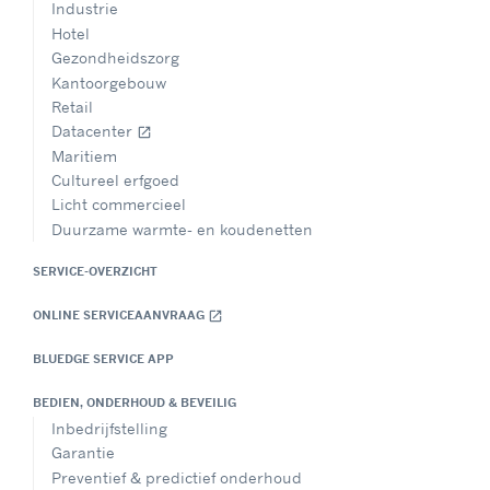
Industrie
Hotel
Gezondheidszorg
Kantoorgebouw
Retail
Datacenter
open_in_new
Maritiem
Cultureel erfgoed
Licht commercieel
Duurzame warmte- en koudenetten
SERVICE-OVERZICHT
ONLINE SERVICEAANVRAAG
open_in_new
BLUEDGE SERVICE APP
BEDIEN, ONDERHOUD & BEVEILIG
Inbedrijfstelling
Garantie
Preventief & predictief onderhoud