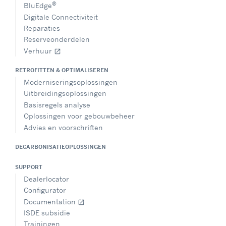
®
BluEdge
Digitale Connectiviteit
Reparaties
Reserveonderdelen
Verhuur
open_in_new
RETROFITTEN & OPTIMALISEREN
Moderniseringsoplossingen
Uitbreidingsoplossingen
Basisregels analyse
Oplossingen voor gebouwbeheer
Advies en voorschriften
DECARBONISATIEOPLOSSINGEN
SUPPORT
Dealerlocator
Configurator
Documentation
open_in_new
ISDE subsidie
Trainingen