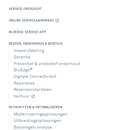
SERVICE-OVERZICHT
ONLINE SERVICEAANVRAAG
open_in_new
BLUEDGE SERVICE APP
BEDIEN, ONDERHOUD & BEVEILIG
Inbedrijfstelling
Garantie
Preventief & predictief onderhoud
®
BluEdge
Digitale Connectiviteit
Reparaties
Reserveonderdelen
Verhuur
open_in_new
RETROFITTEN & OPTIMALISEREN
Moderniseringsoplossingen
Uitbreidingsoplossingen
Basisregels analyse