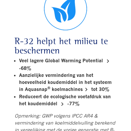
R-32 helpt het milieu te
beschermen
keyboard_arrow_right
Veel lagere Global Warming Potential
-68%
Aanzielijke vermindering van het
hoeveelheid koudemiddel in het systeem
®
keyboard_arrow_right
in Aquasnap
koelmachines
tot 30%
Reduceert de ecologische voetafdruk van
keyboard_arrow_right
het koudemiddel
-77%
Opmerking: GWP volgens IPCC AR4 &
vermindering van koelmiddelvulling berekend
in vergelijking met de vorige generatie met R-