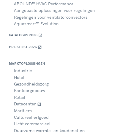
ABOUND™ HVAC Performance
Aangepaste oplossingen voor regelingen
Regelingen voor ventilatorconvectors
Aquasmart™ Evolution
CATALOGUS 2026
open_in_new
PRIJSLIJST 2026
open_in_new
MARKTOPLOSSINGEN
Industrie
Hotel
Gezondheidszorg
Kantoorgebouw
Retail
Datacenter
open_in_new
Maritiem
Cultureel erfgoed
Licht commercieel
Duurzame warmte- en koudenetten