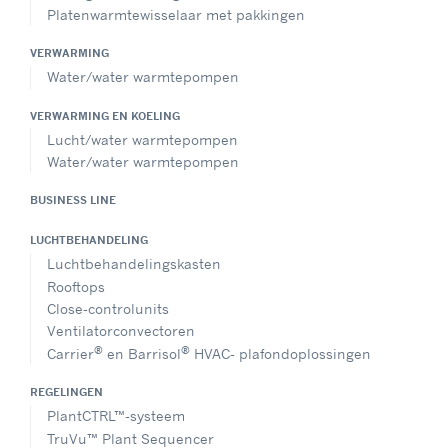
Platenwarmtewisselaar met pakkingen
VERWARMING
Water/water warmtepompen
VERWARMING EN KOELING
Lucht/water warmtepompen
Water/water warmtepompen
BUSINESS LINE
LUCHTBEHANDELING
Luchtbehandelingskasten
Rooftops
Close-controlunits
Ventilatorconvectoren
®
®
Carrier
en Barrisol
HVAC- plafondoplossingen
REGELINGEN
PlantCTRL™-systeem
TruVu™ Plant Sequencer