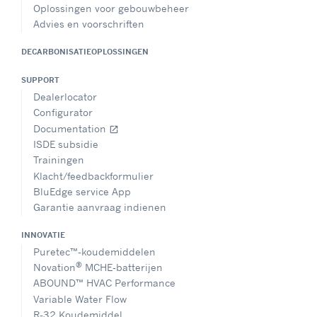
Oplossingen voor gebouwbeheer
Advies en voorschriften
DECARBONISATIEOPLOSSINGEN
SUPPORT
Dealerlocator
Configurator
Documentation
open_in_new
ISDE subsidie
Trainingen
Klacht/feedbackformulier
BluEdge service App
Garantie aanvraag indienen
INNOVATIE
Puretec™-koudemiddelen
®
Novation
MCHE-batterijen
ABOUND™ HVAC Performance
Variable Water Flow
R-32 Koudemiddel