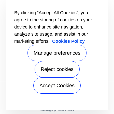
#MasteringEfficiency
Een verkoopkantoor zoeken
By clicking “Accept All Cookies”, you
BRONNEN
agree to the storing of cookies on your
Brochures
device to enhance site navigation,
Video's
analyze site usage, and assist in our
INFORMATIE VOOR
marketing efforts.
Cookies Policy
Leveranciers
Investeerders
Manage preferences
CONTACT
VOLG ONS
Reject cookies
Accept Cookies
Privacykennisgeving
|
Gebruiksvoorwaarden
|
Wettelijke
documenten
|
Sitemap
A Carrier Company
©2026 Carrier. All Rights Reserved.
Manage preferences