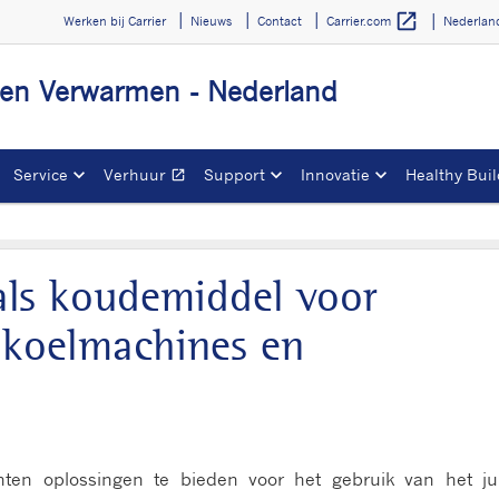
open_in_new
Werken bij Carrier
Nieuws
Contact
Nederla
Carrier.com
 en Verwarmen - Nederland
Service
Verhuur
Support
Innovatie
Healthy Buil
open_in_new
Opens in a new window
 als koudemiddel voor
 koelmachines en
ten oplossingen te bieden voor het gebruik van het ju