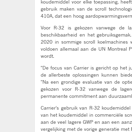
koudemiddel voor elke toepassing, heef
gebruik maken van de scroll technologi
410A, dat een hoog aardopwarmingsverm
Voor R-32 is gekozen vanwege de lage
beschikbaarheid en het gebruiksgemak. 
2020 in sommige scroll koelmachines w
voldoen allemaal aan de UN Montreal Pr
wordt.
"De focus van Carrier is gericht op het 
de allerbeste oplossingen kunnen biede
"Na een grondige evaluatie van de opti
gekozen voor R-32 vanwege de lagere
permanente commitment aan duurzaamh
Carrier's gebruik van R-32 koudemiddel
van het koudemiddel in commerciële scr
aan de veel lagere GWP en aan een aanzi
vergelijking met de vorige generatie met