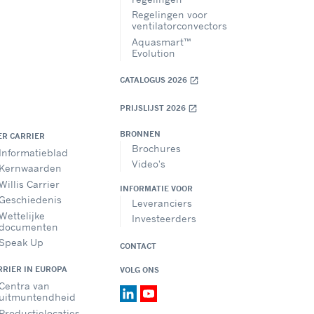
Regelingen voor
ventilatorconvectors
Aquasmart™
Evolution
CATALOGUS 2026
open_in_new
PRIJSLIJST 2026
open_in_new
BRONNEN
ER CARRIER
Brochures
Informatieblad
Video's
Kernwaarden
Willis Carrier
INFORMATIE VOOR
Geschiedenis
Leveranciers
Wettelijke
Investeerders
documenten
Speak Up
CONTACT
RRIER IN EUROPA
VOLG ONS
Centra van
uitmuntendheid
Productielocaties