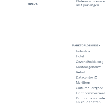
Platenwarmtewiss
VIDEO'S
met pakkingen
MARKTOPLOSSINGEN
Industrie
Hotel
Gezondheidszorg
Kantoorgebouw
Retail
Datacenter
open_in_new
Maritiem
Cultureel erfgoed
Licht commercieel
Duurzame warmte
en koudenetten