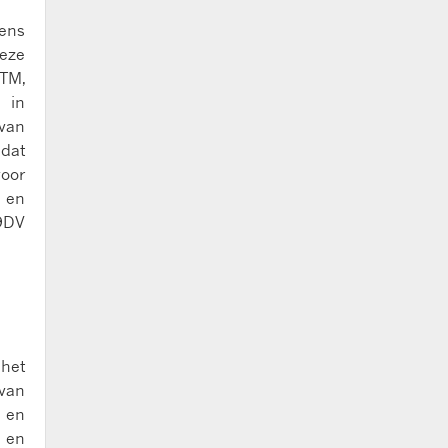
vens
Deze
eTM,
 in
van
 dat
voor
e en
9DV
 het
 van
n en
- en