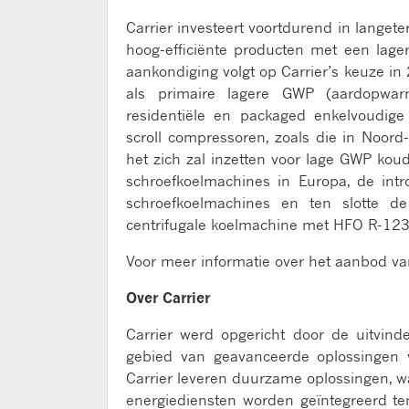
Carrier investeert voortdurend in langet
hoog-efficiënte producten met een lag
aankondiging volgt op Carrier’s keuze 
als primaire lagere GWP (aardopwar
residentiële en packaged enkelvoudig
scroll compressoren, zoals die in Noord
het zich zal inzetten voor lage GWP ko
schroefkoelmachines in Europa, de int
schroefkoelmachines en ten slotte 
centrifugale koelmachine met HFO R-123
Voor meer informatie over het aanbod va
Over Carrier
Carrier werd opgericht door de uitvind
gebied van geavanceerde oplossingen v
Carrier leveren duurzame oplossingen, w
energiediensten worden geïntegreerd ten