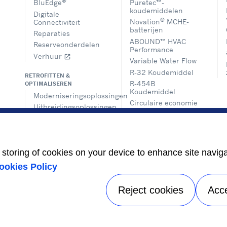
®
Puretec™-
BluEdge
koudemiddelen
Digitale
®
Novation
MCHE-
Connectiviteit
batterijen
Reparaties
ABOUND™ HVAC
Reserveonderdelen
Performance
Verhuur
open_in_new
Variable Water Flow
R-32 Koudemiddel
RETROFITTEN &
R-454B
OPTIMALISEREN
Koudemiddel
Moderniseringsoplossingen
Circulaire economie
Uitbreidingsoplossingen
Climate As A Service
Basisregels analyse
Oplossingen voor
HEALTHY BUILDINGS
gebouwbeheer
Advies en
e storing of cookies on your device to enhance site navig
voorschriften
ookies Policy
DECARBONISATIEOPLOSSINGEN
Reject cookies
Acc
ykennisgeving
|
Gebruiksvoorwaarden
|
Wettelijke documenten
|
S
A Carrier Company
©2026 Carrier. All Rights Reserved.