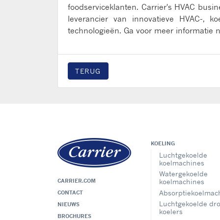
foodserviceklanten. Carrier's HVAC busi
leverancier van innovatieve HVAC-, koe
technologieën. Ga voor meer informatie n
TERUG
KOELING
Luchtgekoelde
koelmachines
Watergekoelde
CARRIER.COM
koelmachines
Absorptiekoelmac
CONTACT
Luchtgekoelde dr
NIEUWS
koelers
BROCHURES