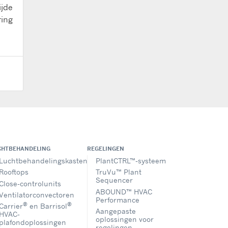
ijde
ring
CHTBEHANDELING
REGELINGEN
Luchtbehandelingskasten
PlantCTRL™-systeem
Rooftops
TruVu™ Plant
Sequencer
Close-controlunits
ABOUND™ HVAC
Ventilatorconvectoren
Performance
®
®
Carrier
en Barrisol
Aangepaste
HVAC-
oplossingen voor
plafondoplossingen
regelingen