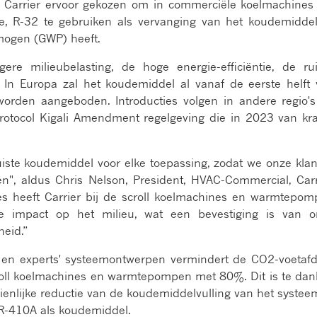
t Carrier ervoor gekozen om in commerciële koelmachines
e, R-32 te gebruiken als vervanging van het koudemidde
ogen (GWP) heeft.
re milieubelasting, de hoge energie-efficiëntie, de ru
In Europa zal het koudemiddel al vanaf de eerste helft
orden aangeboden. Introducties volgen in andere regio'
otocol Kigali Amendment regelgeving die in 2023 van kr
juiste koudemiddel voor elke toepassing, zodat we onze kla
n", aldus Chris Nelson, President, HVAC-Commercial, Carr
es heeft Carrier bij de scroll koelmachines en warmtepo
 impact op het milieu, wat een bevestiging is van o
eid.”
 en experts' systeemontwerpen vermindert de CO2-voetaf
oll koelmachines en warmtepompen met 80%. Dit is te da
enlijke reductie van de koudemiddelvulling van het systee
 R-410A als koudemiddel.