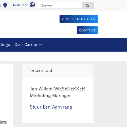
language
Zoeken
edit_location
Nederland
search
nd
Selecteer een taa
Select your location
Search for
VIND EEN DEALER
CONTACT
dings
Over Carrier
Perscontact
Jan Willem WIESENEKKER
Marketing Manager
Stuur Een Aanvraag
iste