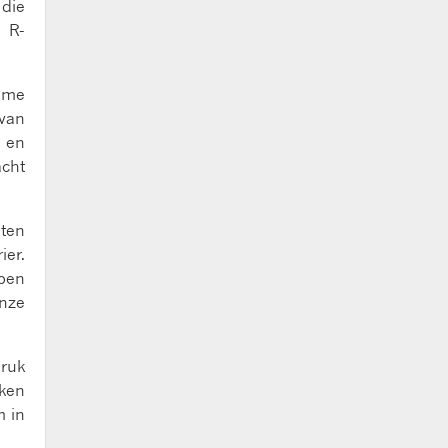
 die
l R-
ime
 van
s en
acht
nten
ier.
mpen
nze
druk
nken
m in