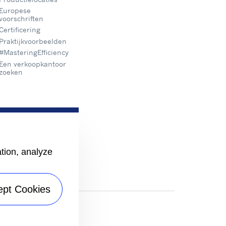
Europese
voorschriften
Certificering
Praktijkvoorbeelden
#MasteringEfficiency
Een verkoopkantoor
zoeken
ation, analyze
ept Cookies
itemap