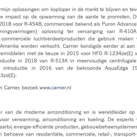
ermijn oplossingen om koploper in de markt te blijven en te
ere impact op de opwarming van de aarde te promoten. 
in 2018 voor R-454B, commercieel bekend als Puron Advanc
mingsvermogen) oplossing ter vervanging van R-410A
e commerciële luchtverdeelproducten die gebruik maken 
-Amerika worden verkocht. Carrier kondigde eerder al aan
udemiddelen met de keuze in 2015 voor HFO R-1234ze(E) 
roductie in 2018 van R-513A in meervoudige centrifugal
de introductie in 2016 van de bekroonde AquaEdge 1
3zd(E).
n Carrier, bezoek
www.carrier.nl
er van de moderne airconditioning en is wereldleider op
oor verwarming, airconditioning en koeling. De experts
aarbij energie-efficiënte producten, gebouwbeheersysteme
 behoeve van residentiële, commerciële, retail-, transport