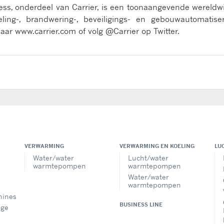
ness, onderdeel van Carrier, is een toonaangevende wereldw
ling-, brandwering-, beveiligings- en gebouwautomatise
aar www.carrier.com of volg @Carrier op Twitter.
VERWARMING
VERWARMING EN KOELING
LU
Water/water
Lucht/water
warmtepompen
warmtepompen
Water/water
warmtepompen
hines
BUSINESS LINE
oge