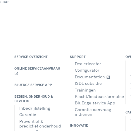
elaar
SERVICE-OVERZICHT
SUPPORT
OV
Dealerlocator
ONLINE SERVICEAANVRAAG
Configurator
open_in_new
Documentation
open_in_new
ISDE subsidie
BLUEDGE SERVICE APP
Trainingen
Klacht/feedbackformulier
BEDIEN, ONDERHOUD &
BEVEILIG
BluEdge service App
Inbedrijfstelling
Garantie aanvraag
CA
indienen
Garantie
Preventief &
-
predictief onderhoud
INNOVATIE