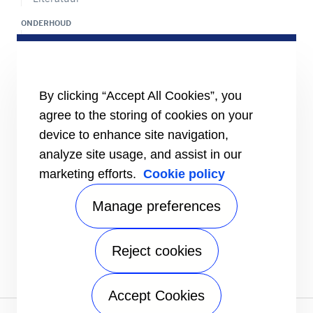
ONDERHOUD
Locator onderhoudscentrum
Onderhoudspakket
24/7 assistentie
CONTACT
By clicking “Accept All Cookies”, you
Jobs
agree to the storing of cookies on your
Mediacenter
device to enhance site navigation,
Contactpersonen Sales
analyze site usage, and assist in our
marketing efforts.
Cookie policy
Manage preferences
Reject cookies
# carrierkuwait
Accept Cookies