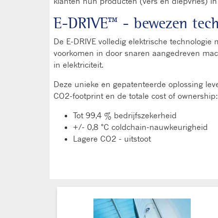
klanten hun producten (vers en diepvries) in
E-DRIVE™ - bewezen tech
De E-DRIVE volledig elektrische technologie
voorkomen in door snaren aangedreven mac
in elektriciteit.
Deze unieke en gepatenteerde oplossing leve
CO2-footprint en de totale cost of ownership:
Tot 99,4 % bedrijfszekerheid
+/- 0,8 °C coldchain-nauwkeurigheid
Lagere CO2 - uitstoot