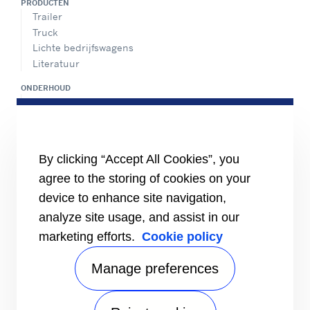
PRODUCTEN
Trailer
Truck
Lichte bedrijfswagens
Literatuur
ONDERHOUD
Locator onderhoudscentrum
Onderhoudspakket
24/7 assistentie
By clicking “Accept All Cookies”, you
CONTACT
Jobs
agree to the storing of cookies on your
Mediacenter
device to enhance site navigation,
Contactpersonen Sales
analyze site usage, and assist in our
marketing efforts.
Cookie policy
Manage preferences