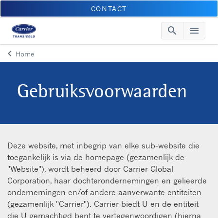
CONTACT
search
menu
Searc
Me
keyboard_arrow_left
Home
Arrow back
Gebruiksvoorwaarden
Deze website, met inbegrip van elke sub-website die
toegankelijk is via de homepage (gezamenlijk de
"Website"), wordt beheerd door Carrier Global
Corporation, haar dochterondernemingen en gelieerde
ondernemingen en/of andere aanverwante entiteiten
(gezamenlijk "Carrier"). Carrier biedt U en de entiteit
die U gemachtigd bent te vertegenwoordigen (hierna