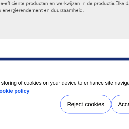
gie-efficiënte producten en werkwijzen in de productie.Elke d
 op energierendement en duurzaamheid.
ONDERHOUD
CONTACT
Locator
Jobs
onderhoudscentrum
Mediacenter
Onderhoudspakket
Contactpersonen
e storing of cookies on your device to enhance site navig
24/7 assistentie
Sales
ookie policy
Reject cookies
Acc
Privacyverklaring
|
Juridisch
|
Speak Up
|
Sitemap
A Carrier Company
©2026 Carrier. All Rights Reserved.