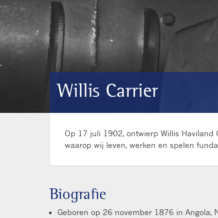
Willis Carrier
Op 17 juli 1902, ontwierp Willis Havilan
waarop wij leven, werken en spelen fund
Biografie
Geboren op 26 november 1876 in Angola, 