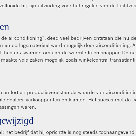
voltooide hij zijn uitvinding voor het regelen van de lucht
ien
an de airconditioning”, deed veel bedrijven ontstaan die nu
 en oorlogsmaterieel werd mogelijk door airconditioning. A
d theaters kwamen om aan de warmte te ontsnappen.De na
g maakte vele zaken mogelijk, zoals winkelcentra, transatla
t, comfort en productievereisten de waarde van airconditio
le dealers, verkooppunten en klanten. Het succes met de ee
passingen waren.
ngewijzigd
eel; het bedrijf dat hij oprichtte is nog steeds toonaangeve