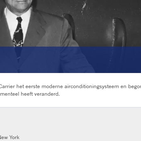
d Carrier het eerste moderne airconditioningsysteem en beg
amenteel heeft veranderd.
New York