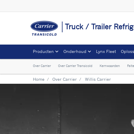
Truck / Trailer Refr
Producten
Onderhoud
Lynx Fleet
Oplos
Over Carrier
Over Carrier Transicold
Kernwaarden
Feit
Home
Over Carrier
Willis Carrier