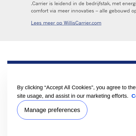
.Carrier is leidend in de bedrijfstak, met ener
comfort via meer innovaties – alle gebouwd
Lees meer op WillisCarrier.com
PRODUCTEN
Trailer
Truck
Lichte
By clicking “Accept All Cookies”, you agree to th
bedrijfswagens
site usage, and assist in our marketing efforts.
C
Literatuur
Manage preferences