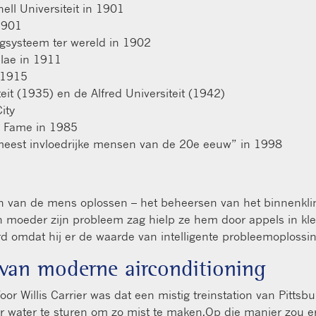
ll Universiteit in 1901
1901
ngsysteem ter wereld in 1902
ulae in 1911
n 1915
eit (1935) en de Alfred Universiteit (1942)
ity
f Fame in 1985
eest invloedrijke mensen van de 20e eeuw” in 1998
gen van de mens oplossen – het beheersen van het binnenklim
n moeder zijn probleem zag hielp ze hem door appels in klein
erd omdat hij er de waarde van intelligente probleemoplossi
r van moderne airconditioning
or Willis Carrier was dat een mistig treinstation van Pittsb
oor water te sturen om zo mist te maken.Op die manier zou