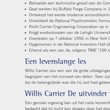
Behaalde een technische graad aan de Corne
Gaat werken bij Buffalo Forge Company in 
Ontwerpt het eerste moderne airconditioni
Ontwikkelt de Rational Psychrometric Form
Richt Carrier Engineering Corporation op i
Krijgt eredoctoraten van de Lehigh Universit
Overleden op 7 oktober 1950, in New York C
Opgenomen in de National Inventors Hall o
Erkend als een van de, volgens
TIME
“100 m
Een levenslange les
Willis Carrier zou een van de grote uitdagin
begrijpen van het concept van delen. Toen zij
les de belangrijkste was die hij ooit had gele
Willis Carrier De uitvinde
Een geniale ingeving kan uit het niets komenVo
bedacht dat hij lucht kon drogen door het d