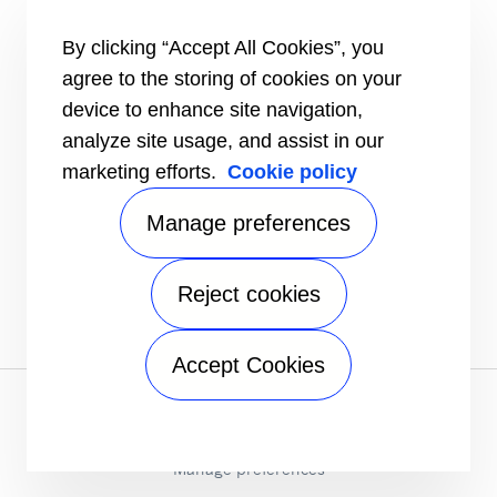
24/7 assistentie
CONTACT
By clicking “Accept All Cookies”, you
Jobs
agree to the storing of cookies on your
Mediacenter
device to enhance site navigation,
Contactpersonen Sales
analyze site usage, and assist in our
marketing efforts.
Cookie policy
Manage preferences
Reject cookies
# carrierkuwait
Accept Cookies
Privacyverklaring
|
Juridisch
|
Speak Up
|
Sitemap
A Carrier Company
©2026 Carrier. All Rights Reserved.
Manage preferences