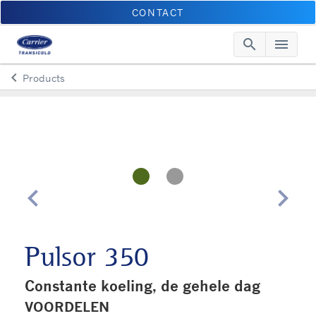
CONTACT
search
menu
Searc
Me
keyboard_arrow_left
Products
Arrow back
chevron_left
chevron_right
Pulsor 350
Constante koeling, de gehele dag
VOORDELEN