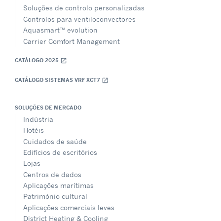
Soluções de controlo personalizadas
Controlos para ventiloconvectores
Aquasmart™ evolution
Carrier Comfort Management
CATÁLOGO 2025
open_in_new
CATÁLOGO SISTEMAS VRF XCT7
open_in_new
SOLUÇÕES DE MERCADO
Indústria
Hotéis
Cuidados de saúde
Edifícios de escritórios
Lojas
Centros de dados
Aplicações marítimas
Património cultural
Aplicações comerciais leves
District Heating & Cooling