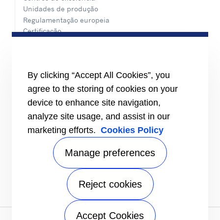
Unidades de produção
Regulamentação europeia
Certificação
Casos práticos
#MasteringEfficiency
Encontre um escritório de vendas na Europa
By clicking “Accept All Cookies”, you
RECURSOS
agree to the storing of cookies on your
Brochuras
device to enhance site navigation,
Vídeos
analyze site usage, and assist in our
INFORMAÇÕES
marketing efforts.
Cookies Policy
Fornecedores
Investidores
Manage preferences
CONTACTE-NOS
FOLLOW US
Reject cookies
Accept Cookies