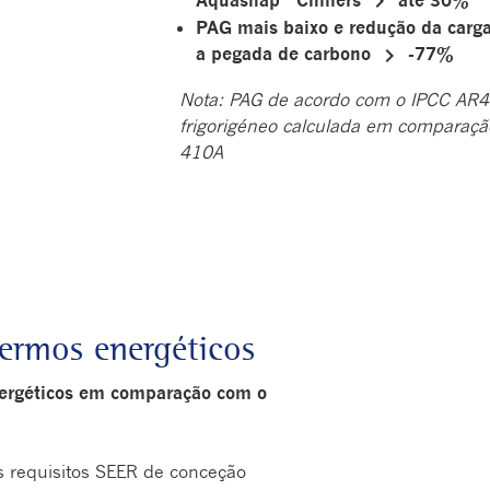
keyboard_arrow_right
PAG mais baixo e redução da carg
keyboard_arrow_right
a pegada de carbono
-77%
Nota: PAG de acordo com o IPCC AR4 
frigorigéneo calculada em comparação
410A
termos energéticos
nergéticos em comparação com o
requisitos SEER de conceção