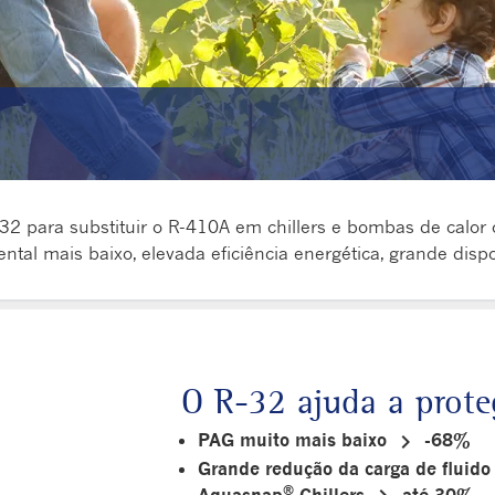
R-32 para substituir o R-410A em chillers e bombas de calor
tal mais baixo, elevada eficiência energética, grande dispon
O R-32 ajuda a prote
keyboard_arrow_right
PAG muito mais baixo
-68%
Grande redução da carga de fluido 
®
Aquasnap
Chillers
até 30%