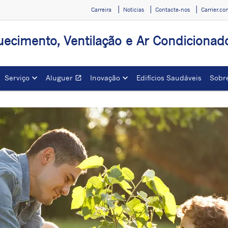
Carreira
Notícias
Contacte-nos
Carrier.c
ecimento, Ventilação e Ar Condicionado
Serviço
Aluguer
Inovação
Edifícios Saudáveis
Sobre
open_in_new
Opens in a new window