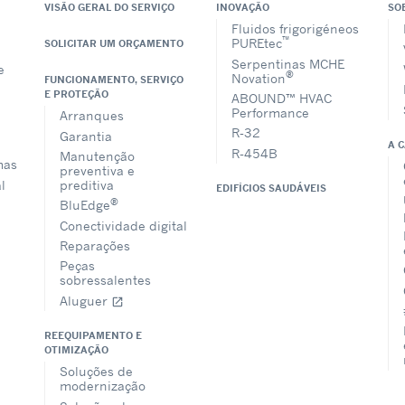
VISÃO GERAL DO SERVIÇO
INOVAÇÃO
SO
Fluidos frigorigéneos
™
PUREtec
SOLICITAR UM ORÇAMENTO
Serpentinas MCHE
e
®
Novation
FUNCIONAMENTO, SERVIÇO
E PROTEÇÃO
ABOUND™ HVAC
Performance
Arranques
R-32
Garantia
A 
R-454B
Manutenção
mas
preventiva e
l
preditiva
EDIFÍCIOS SAUDÁVEIS
®
BluEdge
Conectividade digital
Reparações
Peças
sobressalentes
Aluguer
open_in_new
REEQUIPAMENTO E
OTIMIZAÇÃO
Soluções de
modernização