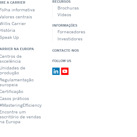
RECURSOS
BRE A CARRIER
Brochuras
Folha informativa
Vídeos
Valores centrais
Willis Carrier
INFORMAÇÕES
História
Fornecedores
Speak Up
Investidores
CARRIER NA EUROPA
CONTACTE-NOS
Centros de
excelência
FOLLOW US
Unidades de
produção
Regulamentação
europeia
Certificação
Casos práticos
#MasteringEfficiency
Encontre um
escritório de vendas
na Europa