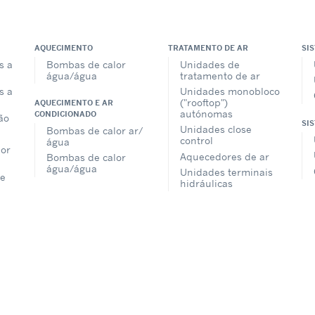
AQUECIMENTO
TRATAMENTO DE AR
SI
s a
Bombas de calor
Unidades de
água/água
tratamento de ar
s a
Unidades monobloco
("rooftop")
AQUECIMENTO E AR
autónomas
CONDICIONADO
ão
SI
Unidades close
Bombas de calor ar/
control
água
lor
Aquecedores de ar
Bombas de calor
água/água
Unidades terminais
e
hidráulicas