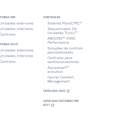
STEMAS VRF
CONTROLOS
Unidades exteriores
Sistema PlantCTRL™
Unidades interiores
Sequenciador De
Unidades TruVu™
Controlos
ABOUND™ HVAC
Performance
STEMAS SPLIT
Soluções de controlo
Unidades exteriores
personalizadas
Unidades interiores
Controlos para
Controlos
ventiloconvectores
Aquasmart™
evolution
Carrier Comfort
Management
CATÁLOGO 2025
open_in_new
CATÁLOGO SISTEMAS VRF
XCT7
open_in_new