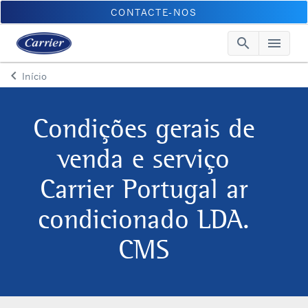
CONTACTE-NOS
search
menu
Searc
Me
keyboard_arrow_left
Início
Arrow back
Condições gerais de
venda e serviço
Carrier Portugal ar
condicionado LDA.
CMS