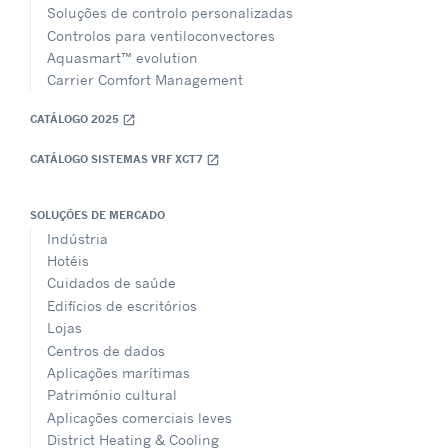
Soluções de controlo personalizadas
Controlos para ventiloconvectores
Aquasmart™ evolution
Carrier Comfort Management
CATÁLOGO 2025
open_in_new
CATÁLOGO SISTEMAS VRF XCT7
open_in_new
SOLUÇÕES DE MERCADO
Indústria
Hotéis
Cuidados de saúde
Edifícios de escritórios
Lojas
Centros de dados
Aplicações marítimas
Património cultural
Aplicações comerciais leves
District Heating & Cooling