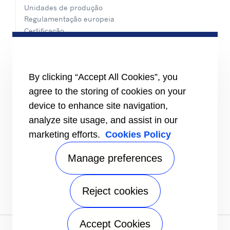
Unidades de produção
Regulamentação europeia
Certificação
Casos práticos
#MasteringEfficiency
Encontre um escritório de vendas na Europa
By clicking “Accept All Cookies”, you
RECURSOS
agree to the storing of cookies on your
Brochuras
device to enhance site navigation,
Vídeos
analyze site usage, and assist in our
INFORMAÇÕES
marketing efforts.
Cookies Policy
Fornecedores
Investidores
Manage preferences
CONTACTE-NOS
FOLLOW US
Reject cookies
Accept Cookies
Aviso de privacidade
|
Termos de utilização
|
Termos de