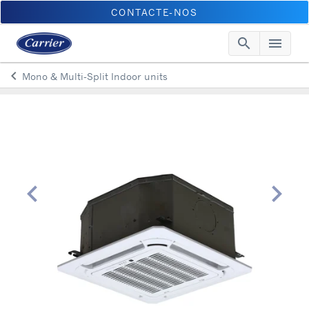
CONTACTE-NOS
search
menu
Searc
Me
keyboard_arrow_left
Mono & Multi-Split Indoor units
Arrow back
chevron_left
chevron_right