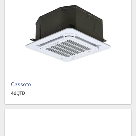
Cassete
42QTD