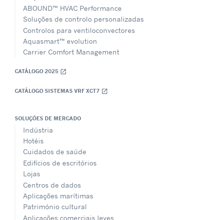
ABOUND™ HVAC Performance
Soluções de controlo personalizadas
Controlos para ventiloconvectores
Aquasmart™ evolution
Carrier Comfort Management
CATÁLOGO 2025
open_in_new
CATÁLOGO SISTEMAS VRF XCT7
open_in_new
SOLUÇÕES DE MERCADO
Indústria
Hotéis
Cuidados de saúde
Edifícios de escritórios
Lojas
Centros de dados
Aplicações marítimas
Património cultural
Aplicações comerciais leves