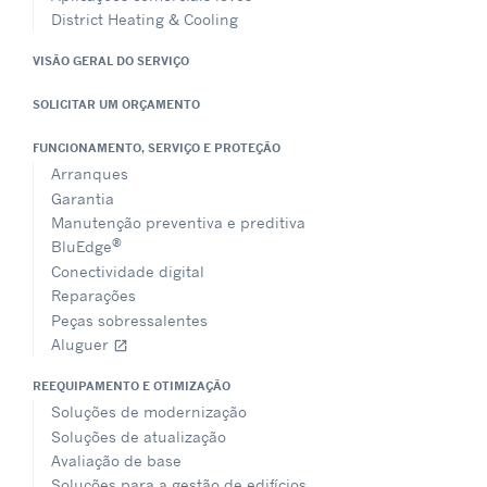
District Heating & Cooling
VISÃO GERAL DO SERVIÇO
SOLICITAR UM ORÇAMENTO
FUNCIONAMENTO, SERVIÇO E PROTEÇÃO
Arranques
Garantia
Manutenção preventiva e preditiva
®
BluEdge
Conectividade digital
Reparações
Peças sobressalentes
Aluguer
open_in_new
REEQUIPAMENTO E OTIMIZAÇÃO
Soluções de modernização
Soluções de atualização
Avaliação de base
Soluções para a gestão de edifícios