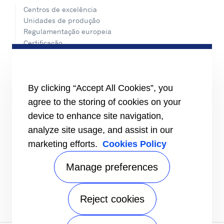
Centros de excelência
Unidades de produção
Regulamentação europeia
Certificação
Casos práticos
#MasteringEfficiency
Encontre um escritório de vendas na Europa
By clicking “Accept All Cookies”, you
RECURSOS
agree to the storing of cookies on your
Brochuras
device to enhance site navigation,
Vídeos
analyze site usage, and assist in our
INFORMAÇÕES
marketing efforts.
Cookies Policy
Fornecedores
Investidores
Manage preferences
CONTACTE-NOS
FOLLOW US
Reject cookies