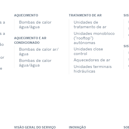
AQUECIMENTO
TRATAMENTO DE AR
SI
s a
Bombas de calor
Unidades de
água/água
tratamento de ar
s a
Unidades monobloco
("rooftop")
AQUECIMENTO E AR
autónomas
CONDICIONADO
ão
SI
Unidades close
Bombas de calor ar/
control
água
lor
Aquecedores de ar
Bombas de calor
água/água
Unidades terminais
e
hidráulicas
VISÃO GERAL DO SERVIÇO
INOVAÇÃO
SO