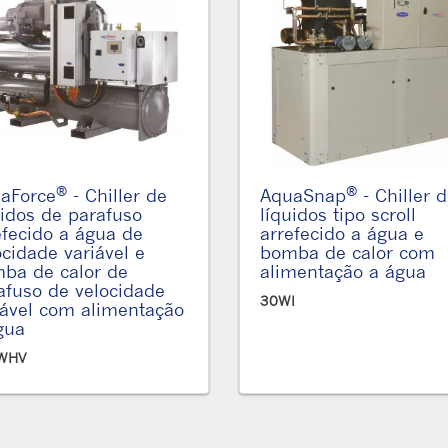
®
®
aForce
- Chiller de
AquaSnap
- Chiller 
uidos de parafuso
líquidos tipo scroll
efecido a água de
arrefecido a água e
ocidade variável e
bomba de calor com
ba de calor de
alimentação a água
afuso de velocidade
30WI
iável com alimentação
gua
WHV