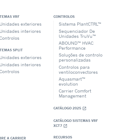
STEMAS VRF
CONTROLOS
Unidades exteriores
Sistema PlantCTRL™
Unidades interiores
Sequenciador De
Unidades TruVu™
Controlos
ABOUND™ HVAC
Performance
STEMAS SPLIT
Soluções de controlo
Unidades exteriores
personalizadas
Unidades interiores
Controlos para
Controlos
ventiloconvectores
Aquasmart™
evolution
Carrier Comfort
Management
CATÁLOGO 2025
open_in_new
CATÁLOGO SISTEMAS VRF
XCT7
open_in_new
RECURSOS
BRE A CARRIER