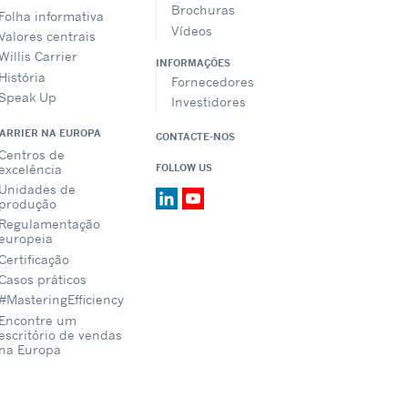
Brochuras
Folha informativa
Vídeos
Valores centrais
Willis Carrier
INFORMAÇÕES
História
Fornecedores
Speak Up
Investidores
CARRIER NA EUROPA
CONTACTE-NOS
Centros de
excelência
FOLLOW US
Unidades de
produção
Regulamentação
europeia
Certificação
Casos práticos
#MasteringEfficiency
Encontre um
escritório de vendas
na Europa