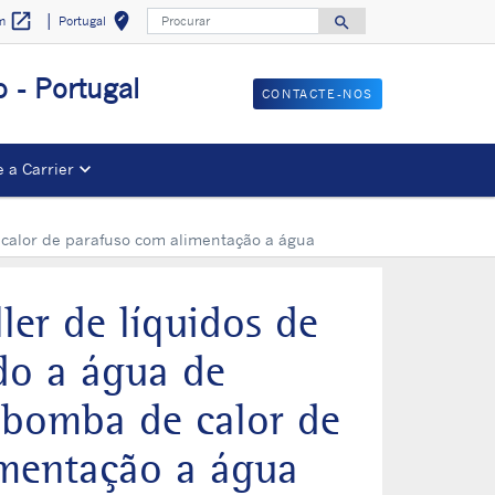
Procurar
open_in_new
edit_location
search
Portugal
om
Select your locat
Search for
 - Portugal
CONTACTE-NOS
 a Carrier
e calor de parafuso com alimentação a água
ler de líquidos de
ido a água de
e bomba de calor de
imentação a água