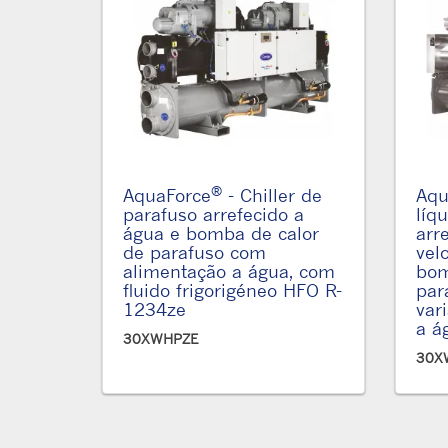
®
AquaForce
- Chiller de
Aqu
parafuso arrefecido a
líq
água e bomba de calor
arr
de parafuso com
vel
alimentação a água, com
bom
fluido frigorigéneo HFO R-
par
1234ze
var
a á
30XWHPZE
30X