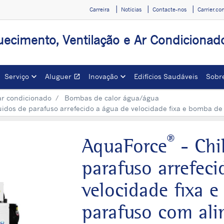
Carreira
Notícias
Contacte-nos
Carrier.c
ecimento, Ventilação e Ar Condicionado
Serviço
Aluguer
Inovação
Edifícios Saudáveis
Sobre
open_in_new
Opens in a new window
ar condicionado
Bombas de calor água/água
quidos de parafuso arrefecido a água de velocidade fixa e bomba d
®
AquaForce
- Chil
parafuso arrefec
velocidade fixa 
parafuso com al