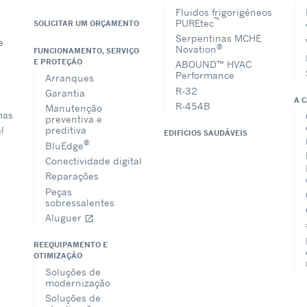
Fluidos frigorigéneos
™
PUREtec
SOLICITAR UM ORÇAMENTO
Serpentinas MCHE
e
®
Novation
FUNCIONAMENTO, SERVIÇO
E PROTEÇÃO
ABOUND™ HVAC
Performance
Arranques
R-32
Garantia
A 
R-454B
Manutenção
mas
preventiva e
l
preditiva
EDIFÍCIOS SAUDÁVEIS
®
BluEdge
Conectividade digital
Reparações
Peças
sobressalentes
Aluguer
open_in_new
REEQUIPAMENTO E
OTIMIZAÇÃO
Soluções de
modernização
Soluções de