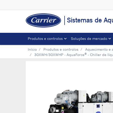
Sistemas de Aqu
Produtos e controlos
Soluções de mercado
Início
Produtos e controlos
Aquecimento e 
®
30XWH/30XWHP - AquaForce
- Chiller de lí