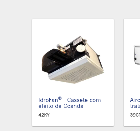
®
IdroFan
- Cassete com
Air
efeito de Coanda
tra
42KY
39CP